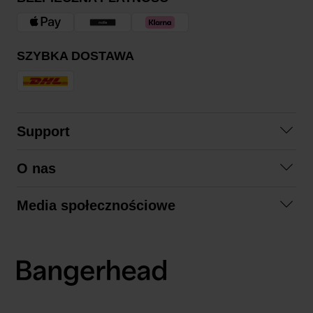
SZYBKA DOSTAWA
Support
Skontaktuj się z nami
O nas
Pytania i odpowiedzi
Współpraca
Regulamin zakupów
Media społecznościowe
Zrównoważony rozwój
Formy zwrotu
Facebook
Formy i czas dostawy
Polityka prywatności
Instagram
LinkedIn