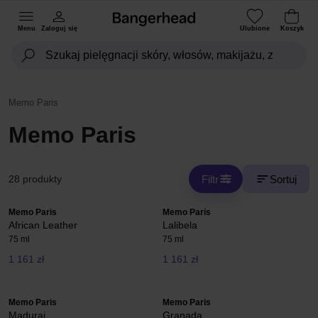
Menu
Zaloguj się
Ulubione
Koszyk
Memo Paris
Memo Paris
Filtr
Sortuj
28 produkty
Memo Paris
Memo Paris
African Leather
Lalibela
75 ml
75 ml
1 161 zł
1 161 zł
Memo Paris
Memo Paris
Madurai
Granada