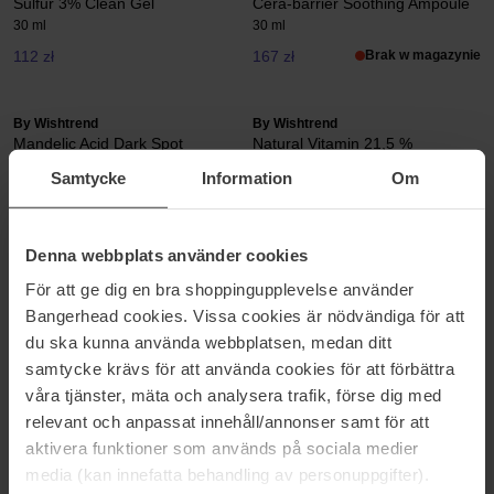
Sulfur 3% Clean Gel
Cera-barrier Soothing Ampoule
30 ml
30 ml
112 zł
167 zł
Brak w magazynie
By Wishtrend
By Wishtrend
Mandelic Acid Dark Spot
Natural Vitamin 21,5 %
Correcting Serum
Enhancing Sheet Mask
Samtycke
Information
Om
30 ml
21 g
134 zł
19 zł
Denna webbplats använder cookies
By Wishtrend
By Wishtrend
För att ge dig en bra shoppingupplevelse använder
Vitamin 75 Maximizing Cream
Vitamin A-mazing Bakuchiol
Bangerhead cookies. Vissa cookies är nödvändiga för att
50 ml
30 g
du ska kunna använda webbplatsen, medan ditt
143 zł
190 zł
samtycke krävs för att använda cookies för att förbättra
våra tjänster, mäta och analysera trafik, förse dig med
relevant och anpassat innehåll/annonser samt för att
By Wishtrend
By Wishtrend
Mandelic Acid Gentle Exfoliating
Pore Smoothing Bakuchiol
aktivera funktioner som används på sociala medier
Toner
Serum
media (kan innefatta behandling av personuppgifter).
150 ml
30 ml