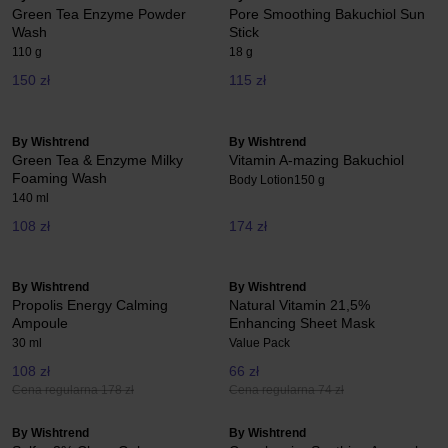
Green Tea Enzyme Powder
Pore Smoothing Bakuchiol Sun
Wash
Stick
110 g
18 g
150 zł
115 zł
By Wishtrend
By Wishtrend
Green Tea & Enzyme Milky
Vitamin A-mazing Bakuchiol
Foaming Wash
Body Lotion
150 g
140 ml
108 zł
174 zł
By Wishtrend
By Wishtrend
Propolis Energy Calming
Natural Vitamin 21,5%
Ampoule
Enhancing Sheet Mask
30 ml
Value Pack
108 zł
66 zł
Cena regularna 178 zł
Cena regularna 74 zł
By Wishtrend
By Wishtrend