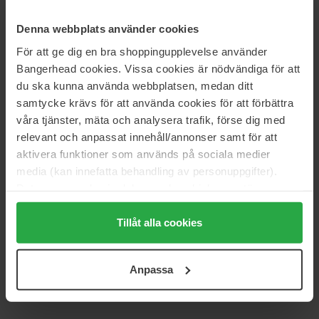
Denna webbplats använder cookies
GANT
GANT
Sunset Club Travel Spray
1949
För att ge dig en bra shoppingupplevelse använder
9,5 ml
100 ml
Bangerhead cookies. Vissa cookies är nödvändiga för att
83 zł
Brak w magazynie
386 zł
du ska kunna använda webbplatsen, medan ditt
samtycke krävs för att använda cookies för att förbättra
våra tjänster, mäta och analysera trafik, förse dig med
GANT
GANT
Gant
Gant
relevant och anpassat innehåll/annonser samt för att
75 g
200 ml
aktivera funktioner som används på sociala medier
124 zł
Brak w magazynie
124 zł
media (kan innefatta behandling av personuppgifter).
Data som samlas in delas med cookieleverantören.
Genom att trycka på "Tillåt alla cookies" accepterar du
GANT
GANT
alla cookies, medan du under "Detaljer" kan anpassa
Tillåt alla cookies
Ivy Deo Stick
Ivy Hair & Body
75 g
Shower Gel
200 ml
användningen av cookies. Du kan när som helst återkalla
ditt samtycke. För mer information se vår Cookie Policy
124 zł
124 zł
Anpassa
samt vår Integritetspolicy.