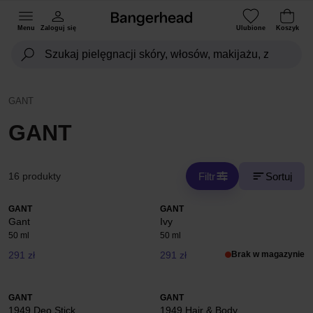
Menu
Zaloguj się
Ulubione
Koszyk
GANT
GANT
Filtr
Sortuj
16 produkty
GANT
GANT
Gant
Ivy
50 ml
50 ml
291 zł
291 zł
Brak w magazynie
GANT
GANT
1949 Deo Stick
1949 Hair & Body