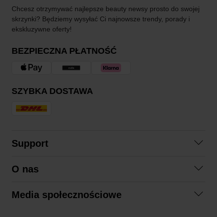
Chcesz otrzymywać najlepsze beauty newsy prosto do swojej
skrzynki? Będziemy wysyłać Ci najnowsze trendy, porady i
ekskluzywne oferty!
BEZPIECZNA PŁATNOŚĆ
SZYBKA DOSTAWA
Support
Skontaktuj się z nami
O nas
Pytania i odpowiedzi
Współpraca
Regulamin zakupów
Media społecznościowe
Zrównoważony rozwój
Formy zwrotu
Facebook
Formy i czas dostawy