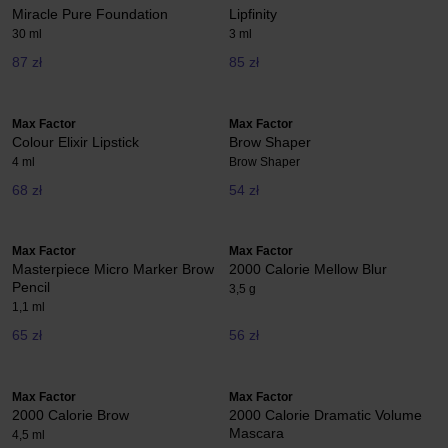
Miracle Pure Foundation
Lipfinity
30 ml
3 ml
87 zł
85 zł
Max Factor
Max Factor
Colour Elixir Lipstick
Brow Shaper
4 ml
Brow Shaper
68 zł
54 zł
Max Factor
Max Factor
Masterpiece Micro Marker Brow
2000 Calorie Mellow Blur
Pencil
3,5 g
1,1 ml
65 zł
56 zł
Max Factor
Max Factor
2000 Calorie Brow
2000 Calorie Dramatic Volume
Mascara
4,5 ml