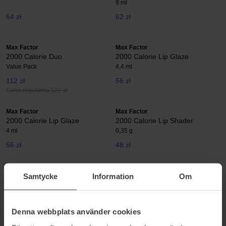
9 ml
64 zł
62 zł
Max Factor
Max Factor
2000 Calorie Duo
2000 Calorie Lip Glaze
Value Pack
4,4 ml
112 zł
56 zł
Cena regularna 122 zł
Max Factor
Max Factor
2000 Calorie Lip Glaze
2000 Calorie Lip Shader
4 ml
0,35 g
56 zł
48 zł
Samtycke
Information
Om
Max Factor
Max Factor
2000 Calorie Long Lash Era
2000 Calorie Mascara
Mascara
9 ml
7,8 ml
Denna webbplats använder cookies
65 zł
62 zł