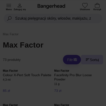
Menu
Zaloguj się
Ulubione
Koszyk
Max Factor
Max Factor
Filtr
Sortuj
73 produkty
Max Factor
Max Factor
Colour X-Pert Soft Touch Palette
Facefinity Pro Blur Loose
Powder
4,3 ml
11 g
85 zł
73 zł
Max Factor
Max Factor