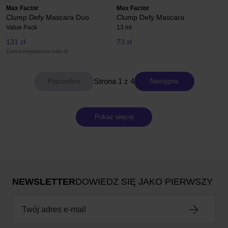
Max Factor
Max Factor
Clump Defy Mascara Duo
Clump Defy Mascara
Value Pack
13 ml
131 zł
73 zł
Cena regularna 146 zł
Strona 1 z 4
Następna
Pokaż więcej
NEWSLETTER
DOWIEDZ SIĘ JAKO PIERWSZY