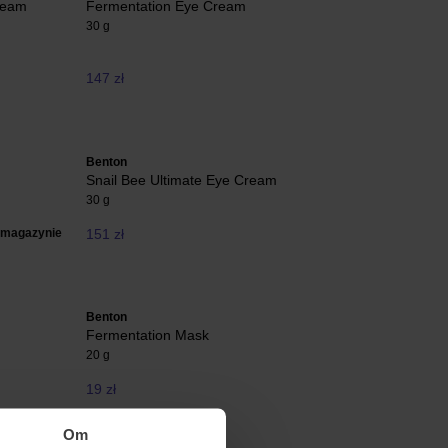
ream
Fermentation Eye Cream
30 g
147 zł
Benton
Snail Bee Ultimate Eye Cream
30 g
 magazynie
151 zł
Benton
Fermentation Mask
20 g
19 zł
Om