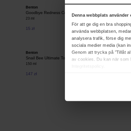
Benton
Benton
Goodbye Redness Centella Mask
PHA Peel
Denna webbplats använder 
23 ml
70 ml
För att ge dig en bra shoppi
15 zł
96 zł
använda webbplatsen, medan d
analysera trafik, förse dig 
sociala medier media (kan in
Genom att trycka på "Tillåt 
Benton
Benton
Snail Bee Ultimate Toner
Aloe BHA 
av cookies. Du kan när som h
150 ml
200 ml
Integritetspolicy.
147 zł
Brak w magazynie
116 zł