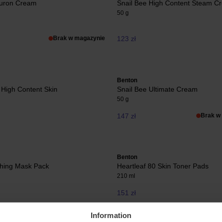
luron Cream
Snail Bee High Content Steam C
50 g
Brak w magazynie
123 zł
Benton
 High Content Skin
Snail Bee Ultimate Cream
50 g
147 zł
Brak w
Benton
thing Mask Pack
Heartleaf 80 Skin Toner Pads
210 ml
151 zł
Information