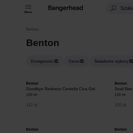
Menu
Benton
Benton
Dostępność
Cena
Świadome wybory
Benton
Benton
Goodbye Redness Centella Cica Gel
Snail Bee
100 ml
120 ml
112 zł
120 zł
Benton
Benton