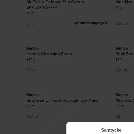
Air Fit UV Defense Sun Cream
Aloe Hya
SPF50+/PA++++
50 g
12 ml
27 zł
Brak w magazynie
120 zł
Benton
Benton
Honest Cleansing Foam
Snail Bee
150 g
150 ml
73 zł
120 zł
Benton
Benton
Snail Bee Ultimate Hydrogel Eye Patch
Aloe Soo
60 ml
23 ml
154 zł
19 zł
Samtycke