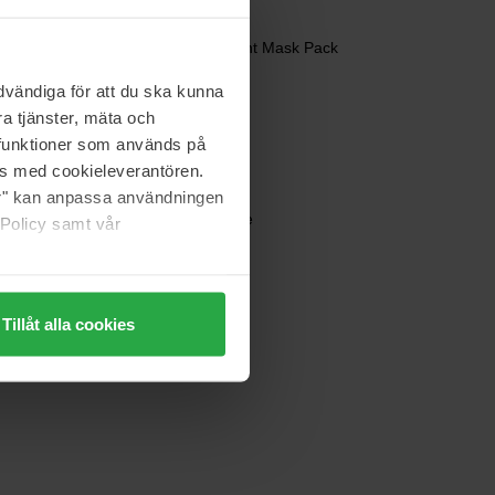
Benton
Snail Bee High Content Mask Pack
20 g
vändiga för att du ska kunna
19 zł
a tjänster, mäta och
a funktioner som används på
as med cookieleverantören.
jer" kan anpassa användningen
Benton
Fermentation Essence
 Policy samt vår
100 ml
 magazynie
155 zł
Tillåt alla cookies