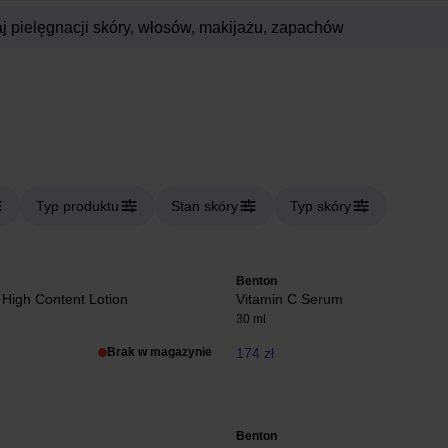
Typ produktu
Stan skóry
Typ skóry
Benton
 High Content Lotion
Vitamin C Serum
30 ml
Brak w magazynie
174 zł
Benton