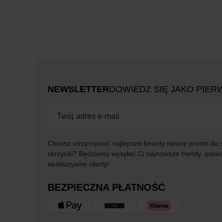
NEWSLETTER
DOWIEDZ SIĘ JAKO PIER
Chcesz otrzymywać najlepsze beauty newsy prosto do 
skrzynki? Będziemy wysyłać Ci najnowsze trendy, porad
ekskluzywne oferty!
BEZPIECZNA PŁATNOŚĆ