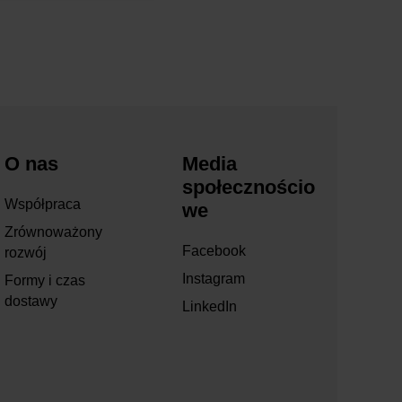
O nas
Media
społecznościo
Współpraca
we
Zrównoważony
Facebook
rozwój
Instagram
Formy i czas
dostawy
LinkedIn