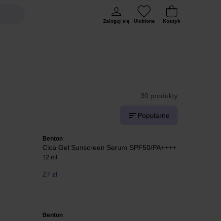
Zaloguj się
Ulubione
Koszyk
30 produkty
Popularne
Benton
Cica Gel Sunscreen Serum SPF50/PA++++
12 ml
27 zł
Benton