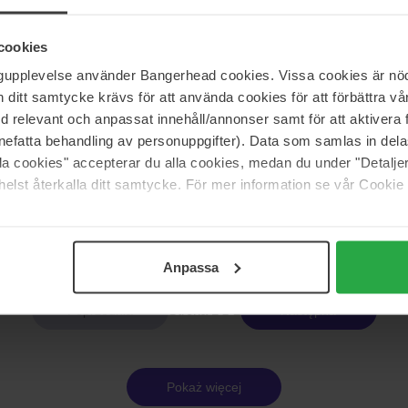
Benton
ing Gel
Snail Bee High Content Essence
cookies
60 ml
ngupplevelse använder Bangerhead cookies. Vissa cookies är nöd
Brak w magazynie
128 zł
itt samtycke krävs för att använda cookies för att förbättra vår
med relevant och anpassat innehåll/annonser samt för att aktiver
nefatta behandling av personuppgifter). Data som samlas in del
alla cookies" accepterar du alla cookies, medan du under "Detal
Benton
Skin Toner
Aloe Propolis Soothing Gel
elst återkalla ditt samtycke. För mer information se vår Cookie
100 ml
112 zł
Brak w
Anpassa
Strona 1 z 2
Następna
Pokaż więcej