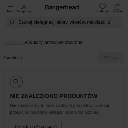
Menu
Zaloguj się
Ulubione
Koszyk
Akcesoria
Okulary przeciwsłoneczne
Sortuj
0 produkty
NIE ZNALEZIONO PRODUKTÓW
Nie znaleźliśmy tu teraz żadnych produktów. Spróbuj
przejść do podobnej kategorii albo wróć później.
Przejdź do Akcesoria