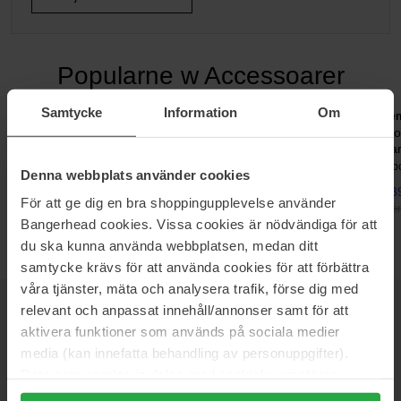
Popularne w Accessoarer
Samtycke
Information
Om
Lenoites
Lenoites
Len
Blowout Tie in Mulberry Silk
Premium Eco-Friendly Hair
Blo
Small Small
Claw
La
1 pcs
1 pcs
1 p
Denna webbplats använder cookies
193 zł
76 zł
139
För att ge dig en bra shoppingupplevelse använder
Cen
Bangerhead cookies. Vissa cookies är nödvändiga för att
du ska kunna använda webbplatsen, medan ditt
samtycke krävs för att använda cookies för att förbättra
våra tjänster, mäta och analysera trafik, förse dig med
relevant och anpassat innehåll/annonser samt för att
NEWSLETTER
DOWIEDZ SIĘ JAKO PIERWSZY
aktivera funktioner som används på sociala medier
media (kan innefatta behandling av personuppgifter).
Data som samlas in delas med cookieleverantören.
Genom att trycka på "Tillåt alla cookies" accepterar du