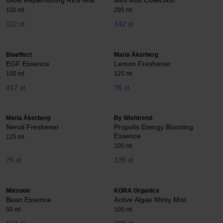
Glow Replenishing Rice Milk
Mini Mist Collection
150 ml
295 ml
112 zł
142 zł
Bioeffect
Maria Åkerberg
EGF Essence
Lemon Freshener
100 ml
125 ml
417 zł
76 zł
Maria Åkerberg
By Wishtrend
Neroli Freshener
Propolis Energy Boosting
Essence
125 ml
100 ml
76 zł
139 zł
Mixsoon
KORA Organics
Bean Essence
Active Algae Minty Mist
50 ml
100 ml