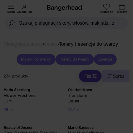
Menu
Zaloguj się
Ulubione
Koszyk
Pielęgnacja skóry
Twarz
Tonery i esencje do twarzy
Mgiełki do twarzy
Tonery do twarzy
Esencje
Filtr
Sortuj
234 produkty
Maria Åkerberg
Ole Henriksen
Flower Freshener
Transform
30 ml
190 ml
26 zł
147 zł
Beauty of Joseon
Mario Badescu