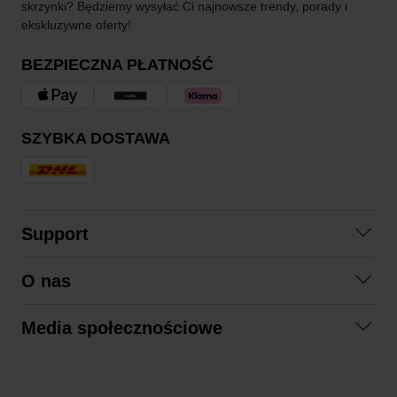
skrzynki? Będziemy wysyłać Ci najnowsze trendy, porady i
ekskluzywne oferty!
BEZPIECZNA PŁATNOŚĆ
SZYBKA DOSTAWA
Support
Skontaktuj się z nami
O nas
Pytania i odpowiedzi
Współpraca
Regulamin zakupów
Media społecznościowe
Zrównoważony rozwój
Formy zwrotu
Facebook
Formy i czas dostawy
Polityka prywatności
Instagram