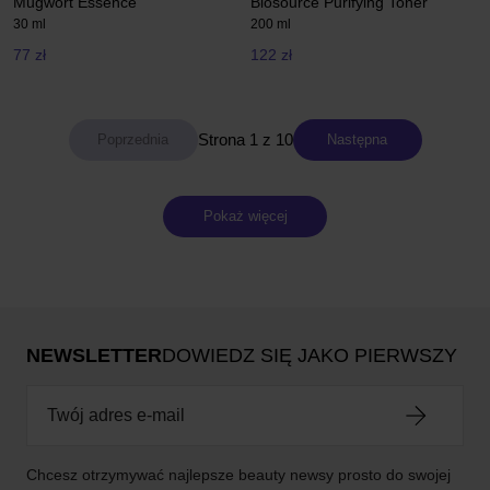
Mugwort Essence
Biosource Purifying Toner
30 ml
200 ml
77 zł
122 zł
Strona 1 z 10
Następna
Pokaż więcej
NEWSLETTER
DOWIEDZ SIĘ JAKO PIERWSZY
Chcesz otrzymywać najlepsze beauty newsy prosto do swojej