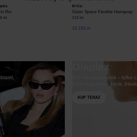
neiro
R+Co
in Rio
Outer Space Flexible Hairspray
0 ml
315 ml
16 233 zł
Olaplex
ektami,
Bez niespodzianek – tylko c
która daje nowe życie, blask 
KUP TERAZ