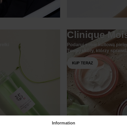
Clinique Moi
rełki
Podaruj sobie kultową pielę
Twojej skóry, którzy sprawd
KUP TERAZ
Information