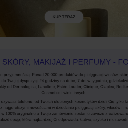
KUP TERAZ
SKÓRY, MAKIJAŻ I PERFUMY - F
 przyjemnością. Ponad 20 000 produktów do pielęgnacji włosów, skór
do Twojej dyspozycji 24 godziny na dobę, 7 dni w tygodniu, gdziekolwi
kty od Dermalogica, Lancôme, Estée Lauder, Clinique, Olaplex, Redken
Cosmetics i wiele innych.
żywasz telefonu, od Twoich ulubionych kosmetyków dzieli Cię tylko kilka
raz najgorętszymi nowościami w dziedzinie pielęgnacji skóry, włosów 
 w 100% oryginalne a Twoje zamówienie zostanie zawsze zrealizowane.
aleźć opcję, która najbardziej Ci odpowiada. Łatwo, szybko i niezawodn