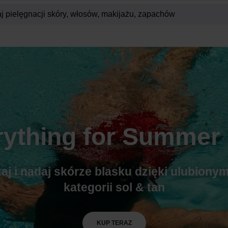
rything for Summer 
aj i nadaj skórze blasku dzięki ulubion
kategorii sol & tan
KUP TERAZ