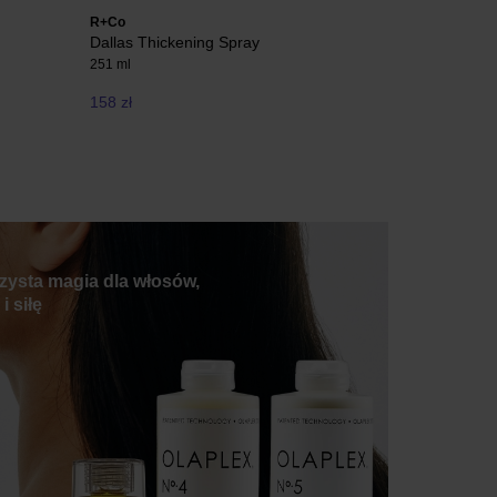
R+Co
Zarkoperfu
Dallas Thickening Spray
Pink Moléc
251 ml
Eau de Parf
158 zł
407 zł
zysta magia dla włosów,
i siłę