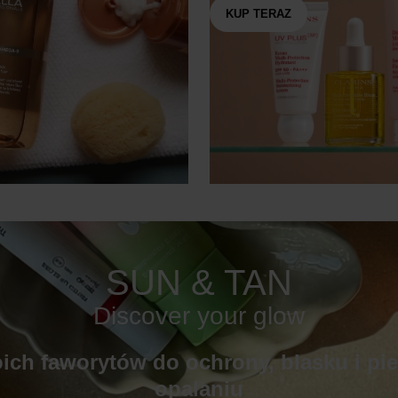
KUP TERAZ
SUN & TAN
Discover your glow
ich faworytów do ochrony, blasku i pie
opalaniu