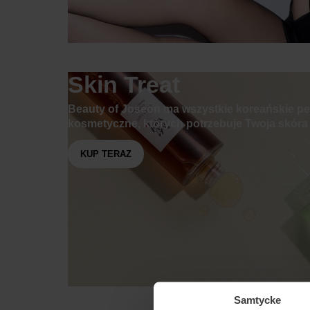
Skin Treat
Beauty of Joseon ma wszystkie koreańskie pe
kosmetyczne, których potrzebuje Twoja skóra
KUP TERAZ
Samtycke