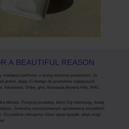
OR A BEAUTIFUL REASON
y, makijażui perfumy- z dumą możemy powiedzieć, że
ek jesteś, dając Ci dostęp do produktów najlepszych
, Kérastase, Oribe, ghd, Anastasia Beverly Hills, MAC
 kliknięć. Przejrzyj produkty, które Cię interesują, dodaj
i makijażu. Jesteśmy autoryzowanym sprzedawcą wszystkich
 Oczywiście oferujemy różne opcje wysyłki, abyś mógł
ie!