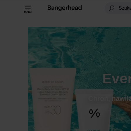
Menu
Eve
Chroń, nawilż