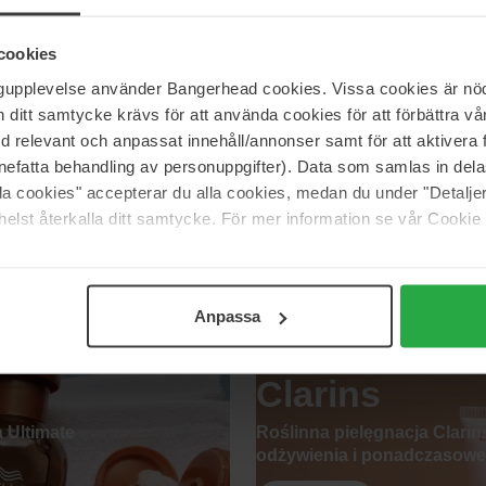
cookies
New in
ngupplevelse använder Bangerhead cookies. Vissa cookies är nöd
itt samtycke krävs för att använda cookies för att förbättra vår
Odkryj nasze nowości
med relevant och anpassat innehåll/annonser samt för att aktiver
haruharu wonder
nefatta behandling av personuppgifter). Data som samlas in del
bès
Rose PDRN Firming Serum
alla cookies" accepterar du alla cookies, medan du under "Detal
arfum
100 ml
30 ml
elst återkalla ditt samtycke. För mer information se vår Cookie
ł
115 zł
Anpassa
Clarins
 Ultimate
Roślinna pielęgnacja Clari
odżywienia i ponadczasowe