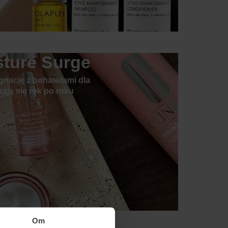
sture Surge
gnację z bohaterami dla
zają się rok po roku
Om