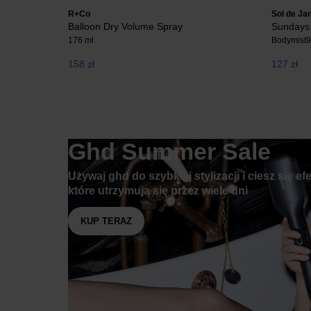
R+Co
Sol de Ja
Balloon Dry Volume Spray
Sundays 
176 ml
Bodymist
9
158 zł
127 zł
Ghd Summer Sale
Używaj ghd do szybkiej stylizacji i ciesz się ef
które utrzymują się przez wiele dni
KUP TERAZ