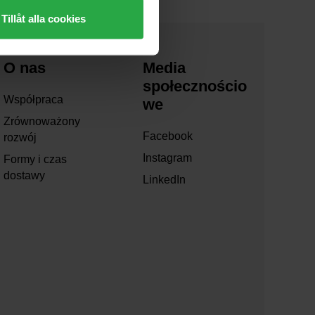
Tillåt alla cookies
O nas
Media
społecznościo
Współpraca
we
Zrównoważony
Facebook
rozwój
Instagram
Formy i czas
dostawy
LinkedIn