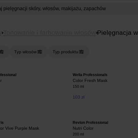
w
Tonowanie i farbowanie włosów
Pielęgnacja 
Typ włosów
Typ produktu
fessional
Wella Professionals
r
Color Fresh Mask
150 ml
103 zł
ris
Revlon Professional
olor Vive Purple Mask
Nutri Color
200 ml