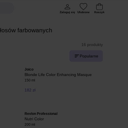
Zaloguj się
Ulubione
Koszyk
włosów farbowanych
16 produkty
Popularne
Joico
Blonde Life Color Enhancing Masque
150 ml
182 zł
Revlon Professional
Nutri Color
200 ml