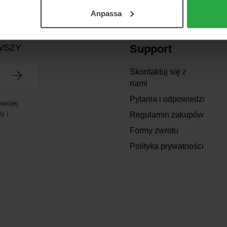
Anpassa
WSZY
Support
Skontaktuj się z
nami
Pytania i odpowiedzi
swojej
y i
Regulamin zakupów
Formy zwrotu
Polityka prywatności