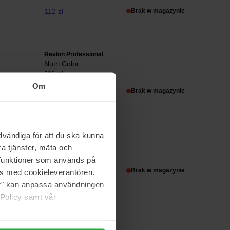
112 zł
Brak w magazynie
Revlon Professional
Nutri Color
200 ml
Om
112 zł
Brak w magazynie
Revlon Professional
vändiga för att du ska kunna
Nutri Color
a tjänster, mäta och
200 ml
a funktioner som används på
112 zł
Brak w magazynie
as med cookieleverantören.
jer" kan anpassa användningen
 Policy samt vår