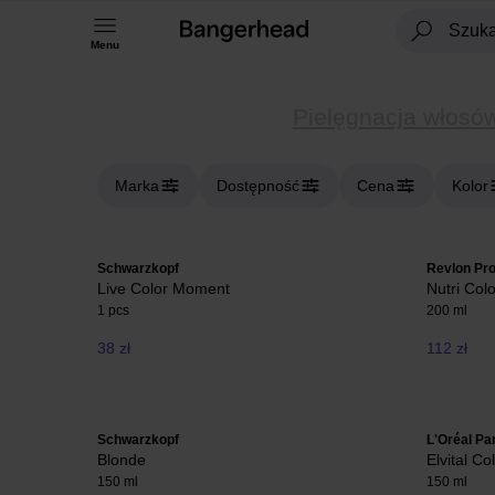
Menu
Pielęgnacja włosó
Marka
Dostępność
Cena
Kolor
Schwarzkopf
Revlon Pro
Live Color Moment
Nutri Colo
1 pcs
200 ml
38 zł
112 zł
Schwarzkopf
L'Oréal Pa
Blonde
Elvital C
150 ml
150 ml