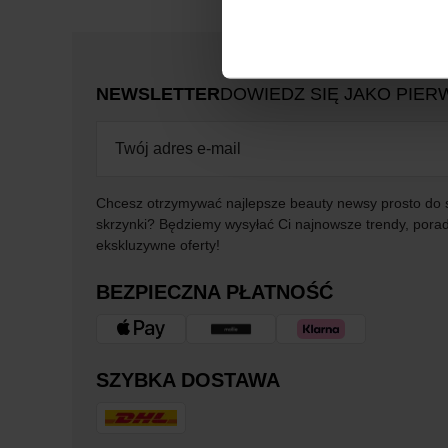
NEWSLETTER
DOWIEDZ SIĘ JAKO PIER
Chcesz otrzymywać najlepsze beauty newsy prosto do 
skrzynki? Będziemy wysyłać Ci najnowsze trendy, porad
ekskluzywne oferty!
BEZPIECZNA PŁATNOŚĆ
SZYBKA DOSTAWA