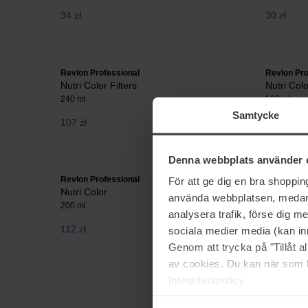
34 zł
30 zł
Revlon Professional
Revlon Pro
Nutri Color Filters
Nutri Colo
240 ml
100 ml
Samtycke
107 zł
Brak w magazynie
64 zł
Denna webbplats använder 
Revlon Professional
Revlon Pro
För att ge dig en bra shoppi
Nutri Color
Nutri Colo
använda webbplatsen, medan d
200 ml
200 ml
analysera trafik, förse dig 
112 zł
112 zł
sociala medier media (kan in
Genom att trycka på "Tillåt 
av cookies. Du kan när som h
Integritetspolicy.