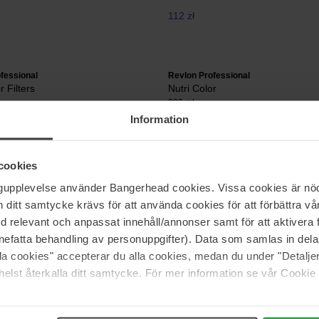
112 zł
fessional
Revlon Professional
r Filters
Nutri Color
200 ml
Information
112 zł
cookies
fessional
Revlon Professional
ngupplevelse använder Bangerhead cookies. Vissa cookies är nöd
r
Nutri Color
itt samtycke krävs för att använda cookies för att förbättra vår
200 ml
med relevant och anpassat innehåll/annonser samt för att aktiver
112 zł
nefatta behandling av personuppgifter). Data som samlas in del
alla cookies" accepterar du alla cookies, medan du under "Detal
elst återkalla ditt samtycke. För mer information se vår Cookie