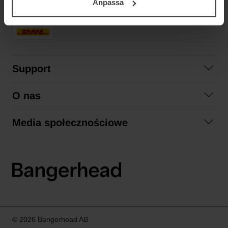
Anpassa
samt vår Integritetspolicy.
SZYBKA DOSTAWA
Support
Skontaktuj się z nami
O nas
Pytania i odpowiedzi
Współpraca
Regulamin zakupów
Media społecznościowe
Zrównoważony rozwój
Formy zwrotu
Facebook
Formy i czas dostawy
Polityka prywatności
Instagram
LinkedIn
© 2026 Bangerhead AB