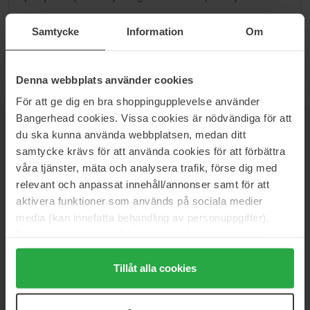
Przejdź do B
Samtycke
Information
Om
Denna webbplats använder cookies
För att ge dig en bra shoppingupplevelse använder
Bangerhead cookies. Vissa cookies är nödvändiga för att
du ska kunna använda webbplatsen, medan ditt
NEWSLETTER
DOWIEDZ SIĘ JAKO PIERWSZY
samtycke krävs för att använda cookies för att förbättra
våra tjänster, mäta och analysera trafik, förse dig med
relevant och anpassat innehåll/annonser samt för att
aktivera funktioner som används på sociala medier
Chcesz otrzymywać najlepsze beauty newsy prosto do swojej
media (kan innefatta behandling av personuppgifter).
skrzynki? Będziemy wysyłać Ci najnowsze trendy, porady i
Data som samlas in delas med cookieleverantören.
ekskluzywne oferty!
Genom att trycka på "Tillåt alla cookies" accepterar du
alla cookies, medan du under "Detaljer" kan anpassa
Tillåt alla cookies
BEZPIECZNA PŁATNOŚĆ
användningen av cookies. Du kan när som helst återkalla
ditt samtycke. För mer information se vår Cookie Policy