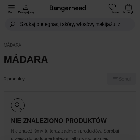
Menu
Zaloguj się
Ulubione
Koszyk
MÁDARA
MÁDARA
Sortuj
0 produkty
NIE ZNALEZIONO PRODUKTÓW
Nie znaleźliśmy tu teraz żadnych produktów. Spróbuj
przejść do podobnej kategorii albo wróć później.