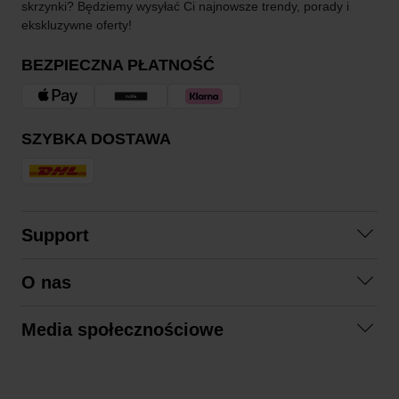
skrzynki? Będziemy wysyłać Ci najnowsze trendy, porady i
ekskluzywne oferty!
BEZPIECZNA PŁATNOŚĆ
SZYBKA DOSTAWA
Support
Skontaktuj się z nami
O nas
Pytania i odpowiedzi
Współpraca
Regulamin zakupów
Media społecznościowe
Zrównoważony rozwój
Formy zwrotu
Facebook
Formy i czas dostawy
Polityka prywatności
Instagram