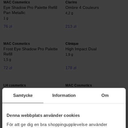
MAC Cosmetics
Clarins
Eye Shadow Pro Palette Refill
Ombre 4 Couleurs
Pan Metallic
4,2 g
1 g
76 zł
213 zł
MAC Cosmetics
Clinique
Frost Eye Shadow Pro Palette
High Impact Dual
Refill
1,9 g
1,5 g
72 zł
178 zł
LH cosmetics
MAC Cosmetics
Sparkl
Matte Eye Shadow Pro Palette
Samtycke
Information
Om
Refill
3,3 ml
1,5 g
100 zł
72 zł
Denna webbplats använder cookies
För att ge dig en bra shoppingupplevelse använder
IsaDora
MAC Cosmetics