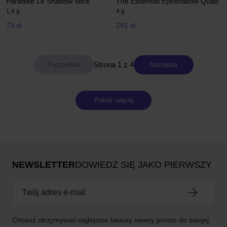
Paradise Le Shadow Stick
The Essential Eyeshadow Quad
1,4 g
4 g
73 zł
291 zł
Strona 1 z 4
Następna
Pokaż więcej
NEWSLETTER
DOWIEDZ SIĘ JAKO PIERWSZY
Chcesz otrzymywać najlepsze beauty newsy prosto do swojej