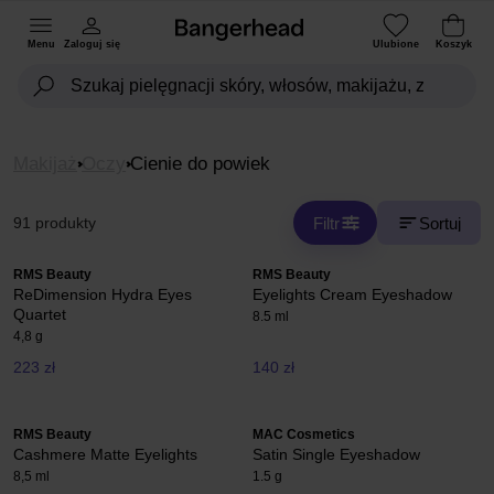
Menu
Zaloguj się
Ulubione
Koszyk
Makijaż
Oczy
Cienie do powiek
Filtr
Sortuj
91 produkty
RMS Beauty
RMS Beauty
ReDimension Hydra Eyes
Eyelights Cream Eyeshadow
Quartet
8.5 ml
4,8 g
223 zł
140 zł
RMS Beauty
MAC Cosmetics
Cashmere Matte Eyelights
Satin Single Eyeshadow
8,5 ml
1.5 g