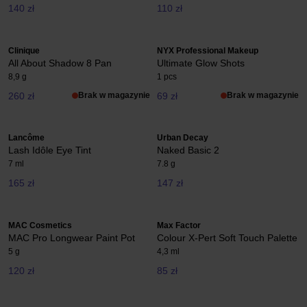
140 zł
110 zł
Clinique
NYX Professional Makeup
All About Shadow 8 Pan
Ultimate Glow Shots
8,9 g
1 pcs
260 zł
Brak w magazynie
69 zł
Brak w magazynie
Lancôme
Urban Decay
Lash Idôle Eye Tint
Naked Basic 2
7 ml
7.8 g
165 zł
147 zł
MAC Cosmetics
Max Factor
MAC Pro Longwear Paint Pot
Colour X-Pert Soft Touch Palette
5 g
4,3 ml
120 zł
85 zł