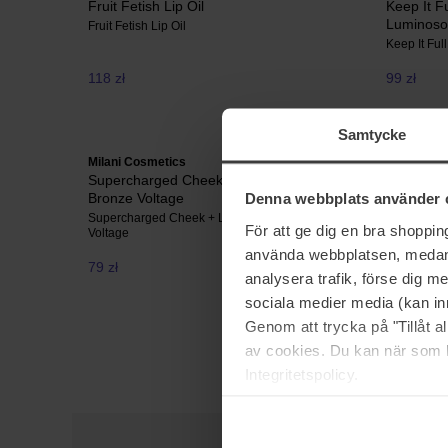
Fruit Fetish Lip Oil
Keep It F
Luminoso
Fruit Fetish Lip Oil
Keep It Fu
118 zł
99 zł
Samtycke
Milani Cosmetics
Supercharged Cheek + Lip Multistick
Denna webbplats använder 
Bronze Voltage
Supercharged Cheek + Lip Multistick Bronze
För att ge dig en bra shoppi
Voltage
använda webbplatsen, medan d
79 zł
Brak w magazynie
analysera trafik, förse dig 
sociala medier media (kan in
Genom att trycka på "Tillåt 
av cookies. Du kan när som h
Integritetspolicy.