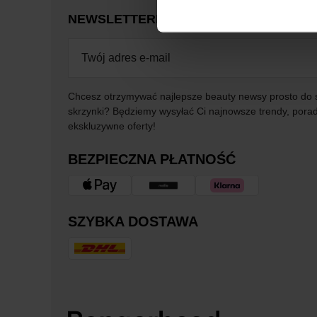
NEWSLETTER
DOWIEDZ SIĘ JAKO PIER
Chcesz otrzymywać najlepsze beauty newsy prosto do 
skrzynki? Będziemy wysyłać Ci najnowsze trendy, porad
ekskluzywne oferty!
BEZPIECZNA PŁATNOŚĆ
SZYBKA DOSTAWA