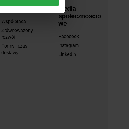
O nas
Media
społecznościo
Współpraca
we
Zrównoważony
Facebook
rozwój
Instagram
Formy i czas
dostawy
LinkedIn