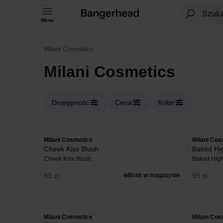
Menu
Milani Cosmetics
Milani Cosmetics
Dostępność
Cena
Kolor
Milani Cosmetics
Milani Cos
Cheek Kiss Blush
Baked Hig
Cheek Kiss Blush
Baked High
83 zł
Brak w magazynie
95 zł
Milani Cosmetics
Milani Cos