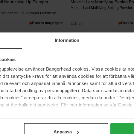
ull Nourishing Lip Plumper
Make It Last Mattifying Setting P
Make It Last Mattifying Setting Powder
ll Nourishing Lip Plumper Luminoso
Brak w magazynie
118 zł
Brak w
Information
cookies
ngupplevelse använder Bangerhead cookies. Vissa cookies är nöd
itt samtycke krävs för att använda cookies för att förbättra vår
med relevant och anpassat innehåll/annonser samt för att aktiver
nefatta behandling av personuppgifter). Data som samlas in del
alla cookies" accepterar du alla cookies, medan du under "Detal
elst återkalla ditt samtycke. För mer information se vår Cookie
Anpassa