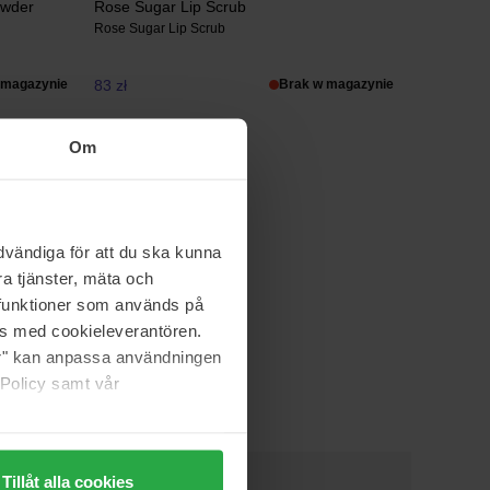
owder
Rose Sugar Lip Scrub
Rose Sugar Lip Scrub
 magazynie
83 zł
Brak w magazynie
Om
vändiga för att du ska kunna
a tjänster, mäta och
a funktioner som används på
as med cookieleverantören.
jer" kan anpassa användningen
 Policy samt vår
Tillåt alla cookies