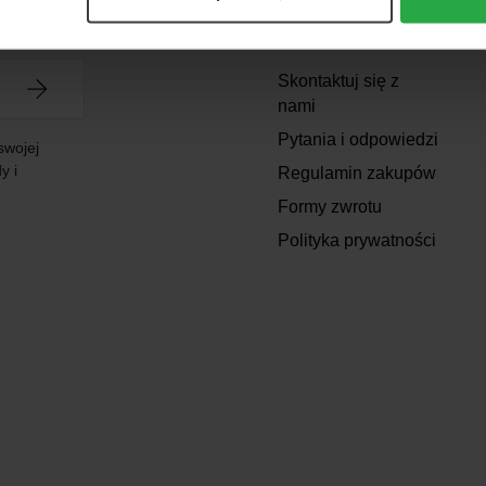
WSZY
Support
Skontaktuj się z
nami
Pytania i odpowiedzi
swojej
y i
Regulamin zakupów
Formy zwrotu
Polityka prywatności