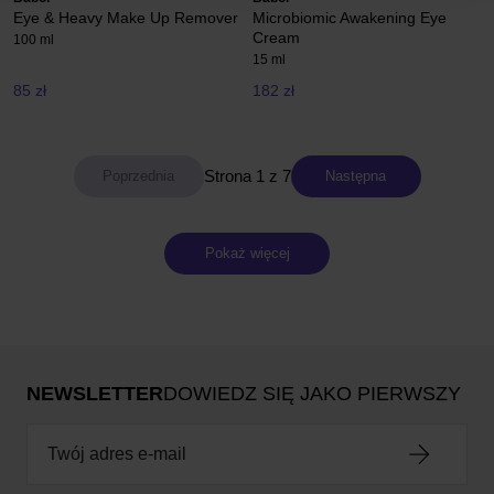
Eye & Heavy Make Up Remover
Microbiomic Awakening Eye
Cream
100 ml
15 ml
85 zł
182 zł
Strona 1 z 7
Następna
Pokaż więcej
NEWSLETTER
DOWIEDZ SIĘ JAKO PIERWSZY