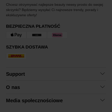
Chcesz otrzymywać najlepsze beauty newsy prosto do swojej
skrzynki? Będziemy wysyłać Ci najnowsze trendy, porady i
ekskluzywne oferty!
BEZPIECZNA PŁATNOŚĆ
SZYBKA DOSTAWA
Support
Skontaktuj się z nami
O nas
Pytania i odpowiedzi
Współpraca
Regulamin zakupów
Media społecznościowe
Zrównoważony rozwój
Formy zwrotu
Facebook
Formy i czas dostawy