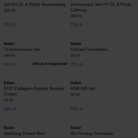
Set HY-ÖL & Phyto Reactivating
Anniversary Set HY-ÖL & Phyto
Calming
300 ml
300 ml
220 zł
199 zł
Babor
Babor
70 Anniversary Set
Deluxe Foundation
144 ml
30 ml
667 zł
Brak w magazynie
252 zł
Babor
Babor
DOC Collagen-Peptide Booster
HSR Gift Set
Cream
60 ml
50 ml
596 zł
558 zł
Babor
Babor
Vitalizing Cream Rich
3D Firming Concealer