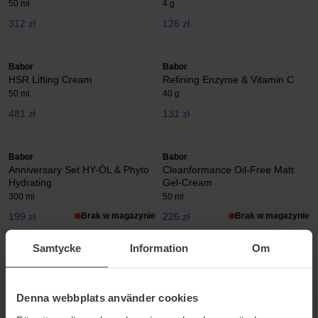
50 ml
4 g
312 zł
126 zł
Babor
Babor
HSR Lifting Cream
Refining Enzyme & Vitamin C
50 ml
40 g
481 zł
131 zł
Babor
Babor
Anniversary Set HY-ÖL & Phyto
Cleanformance Oil-Free Matt
Hydrating
Gel-Cream
300 ml
50 ml
199 zł
Brak w magazynie
226 zł
Brak w magazynie
Samtycke
Information
Om
Babor
Babor
Vitalizing Cream
Set HY-ÖL & Phyto Hydrating
50 ml
300 ml
Denna webbplats använder cookies
304 zł
220 zł