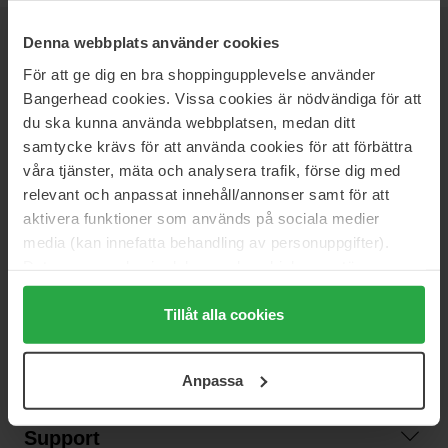
Denna webbplats använder cookies
NEWSLETTER
DOWIEDZ SIĘ JAKO PIERWSZY
För att ge dig en bra shoppingupplevelse använder
Bangerhead cookies. Vissa cookies är nödvändiga för att
du ska kunna använda webbplatsen, medan ditt
samtycke krävs för att använda cookies för att förbättra
Chcesz otrzymywać najlepsze beauty newsy prosto do swojej
våra tjänster, mäta och analysera trafik, förse dig med
skrzynki? Będziemy wysyłać Ci najnowsze trendy, porady i
relevant och anpassat innehåll/annonser samt för att
ekskluzywne oferty!
aktivera funktioner som används på sociala medier
media (kan innefatta behandling av personuppgifter).
BEZPIECZNA PŁATNOŚĆ
Data som samlas in delas med cookieleverantören.
Genom att trycka på "Tillåt alla cookies" accepterar du
alla cookies, medan du under "Detaljer" kan anpassa
Tillåt alla cookies
SZYBKA DOSTAWA
användningen av cookies. Du kan när som helst återkalla
ditt samtycke. För mer information se vår Cookie Policy
Anpassa
samt vår Integritetspolicy.
Support