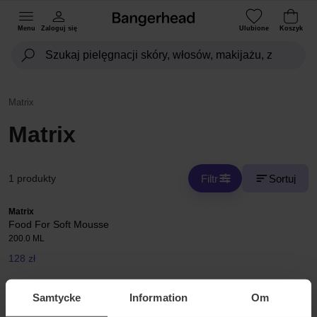
Menu
Zaloguj się
Ulubione
Koszyk
Matrix
Matrix
Filtr
Sortuj
1 produkty
Matrix
Food For Soft Mousse
200.0 ML
128 zł
Samtycke
Information
Om