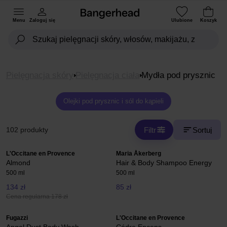
Menu
Zaloguj się
Ulubione
Koszyk
Pielęgnacja skóry
Pielęgnacja ciała
Mydła pod prysznic
Olejki pod prysznic i sól do kąpieli
Filtr
Sortuj
102 produkty
L'Occitane en Provence
Maria Åkerberg
Almond
Hair & Body Shampoo Energy
500 ml
500 ml
134 zł
85 zł
Cena regularna 178 zł
Fugazzi
L'Occitane en Provence