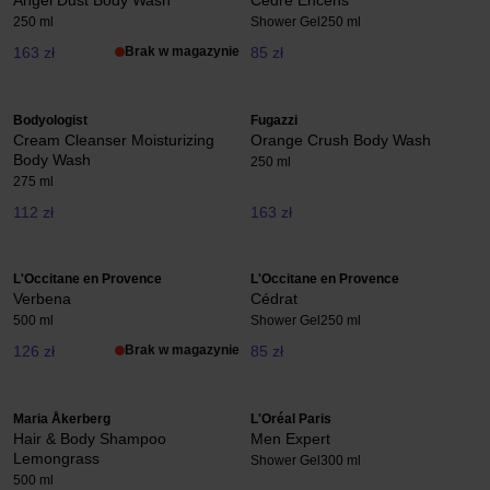
Angel Dust Body Wash
Cédre Encens
250 ml
Shower Gel
250 ml
163 zł
Brak w magazynie
85 zł
Bodyologist
Fugazzi
Cream Cleanser Moisturizing
Orange Crush Body Wash
Body Wash
250 ml
275 ml
112 zł
163 zł
L'Occitane en Provence
L'Occitane en Provence
Verbena
Cédrat
500 ml
Shower Gel
250 ml
126 zł
Brak w magazynie
85 zł
Maria Åkerberg
L'Oréal Paris
Hair & Body Shampoo
Men Expert
Lemongrass
Shower Gel
300 ml
500 ml