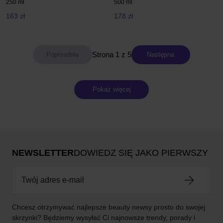
250 ml
500 ml
163 zł
178 zł
Strona 1 z 5
Następna
Pokaż więcej
NEWSLETTER
DOWIEDZ SIĘ JAKO PIERWSZY
Chcesz otrzymywać najlepsze beauty newsy prosto do swojej
skrzynki? Będziemy wysyłać Ci najnowsze trendy, porady i