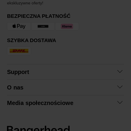
ekskluzywne oferty!
BEZPIECZNA PŁATNOŚĆ
SZYBKA DOSTAWA
Support
Skontaktuj się z nami
O nas
Pytania i odpowiedzi
Współpraca
Regulamin zakupów
Media społecznościowe
Zrównoważony rozwój
Formy zwrotu
Facebook
Formy i czas dostawy
Polityka prywatności
Instagram