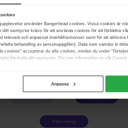
Goldwell
es BondPro
Dualsenses Color
cookies
200 ml
ngupplevelse använder Bangerhead cookies. Vissa cookies är nöd
96 zł
itt samtycke krävs för att använda cookies för att förbättra vår
med relevant och anpassat innehåll/annonser samt för att aktiver
nefatta behandling av personuppgifter). Data som samlas in del
alla cookies" accepterar du alla cookies, medan du under "Detal
Goldwell
es Color
Dualsenses Color Extra Rich
elst återkalla ditt samtycke. För mer information se vår Cookie
200 ml
96 zł
Anpassa
Strona 1 z 4
Następna
Pokaż więcej