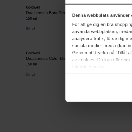
Goldwell
Goldwell
Dualsenses BondPro
Dualsens
Denna webbplats använder 
150 ml
250 ml
För att ge dig en bra shoppi
96 zł
93 zł
använda webbplatsen, medan d
analysera trafik, förse dig 
sociala medier media (kan in
Genom att trycka på "Tillåt 
Goldwell
Goldwell
Dualsenses Color Brilliance
Dualsens
av cookies. Du kan när som h
150 ml
250 ml
Integritetspolicy.
96 zł
93 zł