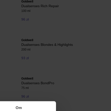
Goldwell
Dualsenses Rich Repair
100 ml
96 zł
Goldwell
Dualsenses Blondes & Highlights
200 ml
93 zł
Goldwell
Dualsenses BondPro
75 ml
96 zł
Om