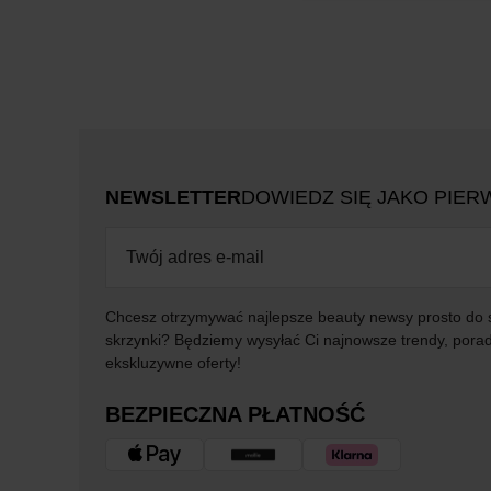
NEWSLETTER
DOWIEDZ SIĘ JAKO PIER
Chcesz otrzymywać najlepsze beauty newsy prosto do 
skrzynki? Będziemy wysyłać Ci najnowsze trendy, porad
ekskluzywne oferty!
BEZPIECZNA PŁATNOŚĆ