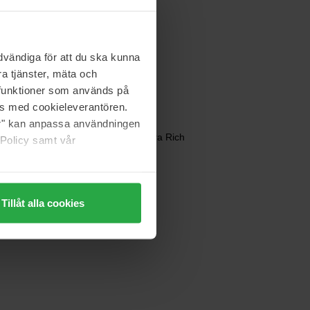
Goldwell
Dualsenses Color
200 ml
vändiga för att du ska kunna
93 zł
a tjänster, mäta och
a funktioner som används på
as med cookieleverantören.
jer" kan anpassa användningen
Goldwell
Dualsenses Color Extra Rich
 Policy samt vår
250 ml
93 zł
Tillåt alla cookies