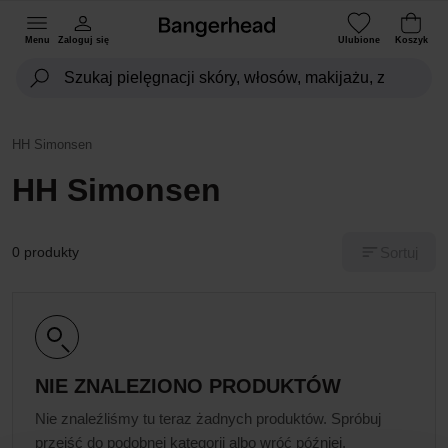
Menu
Zaloguj się
Ulubione
Koszyk
HH Simonsen
HH Simonsen
Sortuj
0 produkty
NIE ZNALEZIONO PRODUKTÓW
Nie znaleźliśmy tu teraz żadnych produktów. Spróbuj
przejść do podobnej kategorii albo wróć później.