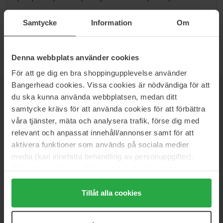
Przejdź do B
Samtycke
Information
Om
Denna webbplats använder cookies
För att ge dig en bra shoppingupplevelse använder
Bangerhead cookies. Vissa cookies är nödvändiga för att
du ska kunna använda webbplatsen, medan ditt
NEWSLETTER
DOWIEDZ SIĘ JAKO PIERWSZY
samtycke krävs för att använda cookies för att förbättra
våra tjänster, mäta och analysera trafik, förse dig med
relevant och anpassat innehåll/annonser samt för att
aktivera funktioner som används på sociala medier
Chcesz otrzymywać najlepsze beauty newsy prosto do swojej
media (kan innefatta behandling av personuppgifter).
skrzynki? Będziemy wysyłać Ci najnowsze trendy, porady i
Data som samlas in delas med cookieleverantören.
ekskluzywne oferty!
Genom att trycka på "Tillåt alla cookies" accepterar du
alla cookies, medan du under "Detaljer" kan anpassa
Tillåt alla cookies
BEZPIECZNA PŁATNOŚĆ
användningen av cookies. Du kan när som helst återkalla
ditt samtycke. För mer information se vår Cookie Policy