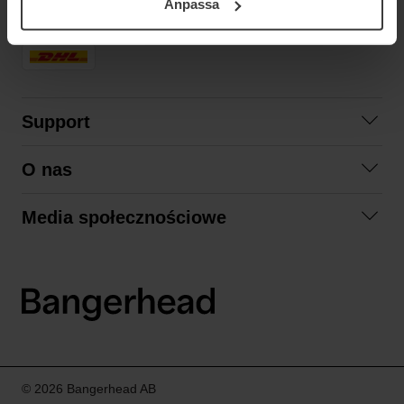
Anpassa
samt vår Integritetspolicy.
SZYBKA DOSTAWA
Support
Skontaktuj się z nami
O nas
Pytania i odpowiedzi
Współpraca
Regulamin zakupów
Media społecznościowe
Zrównoważony rozwój
Formy zwrotu
Facebook
Formy i czas dostawy
Polityka prywatności
Instagram
LinkedIn
© 2026 Bangerhead AB