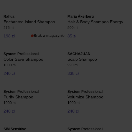
Rahua
Maria Åkerberg
Enchanted Island Shampoo
Hair & Body Shampoo Energy
275 ml
500 ml
198 zł
Brak w magazynie
85 zł
System Professional
SACHAJUAN
Color Save Shampoo
Scalp Shampoo
1000 ml
990 ml
240 zł
338 zł
System Professional
System Professional
Purify Shampoo
Volumize Shampoo
1000 ml
1000 ml
240 zł
240 zł
SIM Sensitive
System Professional