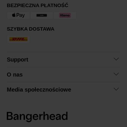
BEZPIECZNA PŁATNOŚĆ
SZYBKA DOSTAWA
Support
Skontaktuj się z nami
O nas
Pytania i odpowiedzi
Współpraca
Regulamin zakupów
Media społecznościowe
Zrównoważony rozwój
Formy zwrotu
Facebook
Formy i czas dostawy
Polityka prywatności
Instagram
LinkedIn