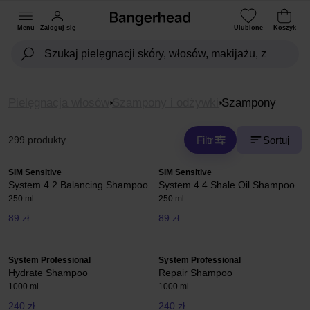
Menu
Zaloguj się
Ulubione
Koszyk
Pielęgnacja włosów
Szampony i odżywki
Szampony
Filtr
Sortuj
299 produkty
SIM Sensitive
SIM Sensitive
System 4 2 Balancing Shampoo
System 4 4 Shale Oil Shampoo
250 ml
250 ml
89 zł
89 zł
System Professional
System Professional
Hydrate Shampoo
Repair Shampoo
1000 ml
1000 ml
240 zł
240 zł