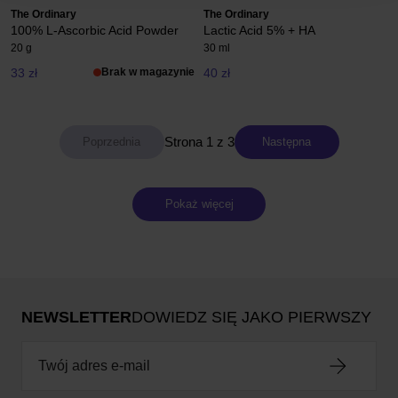
The Ordinary
The Ordinary
100% L-Ascorbic Acid Powder
Lactic Acid 5% + HA
20 g
30 ml
33 zł
Brak w magazynie
40 zł
Strona 1 z 3
Następna
Pokaż więcej
NEWSLETTER
DOWIEDZ SIĘ JAKO PIERWSZY