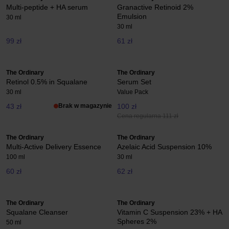
Multi-peptide + HA serum
Granactive Retinoid 2%
Emulsion
30 ml
30 ml
99 zł
61 zł
The Ordinary
The Ordinary
Retinol 0.5% in Squalane
Serum Set
30 ml
Value Pack
43 zł
Brak w magazynie
100 zł
Cena regularna 111 zł
The Ordinary
The Ordinary
Multi-Active Delivery Essence
Azelaic Acid Suspension 10%
100 ml
30 ml
60 zł
62 zł
The Ordinary
The Ordinary
Squalane Cleanser
Vitamin C Suspension 23% + HA
Spheres 2%
50 ml