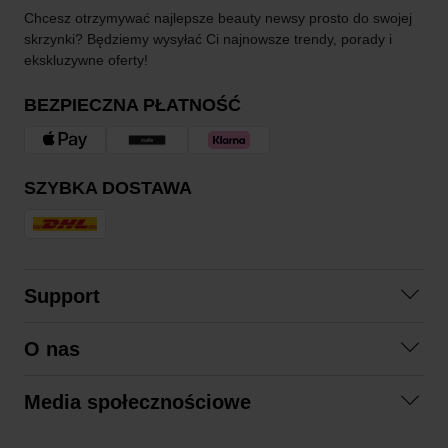
Chcesz otrzymywać najlepsze beauty newsy prosto do swojej
skrzynki? Będziemy wysyłać Ci najnowsze trendy, porady i
ekskluzywne oferty!
BEZPIECZNA PŁATNOŚĆ
SZYBKA DOSTAWA
Support
Skontaktuj się z nami
O nas
Pytania i odpowiedzi
Współpraca
Regulamin zakupów
Media społecznościowe
Zrównoważony rozwój
Formy zwrotu
Facebook
Formy i czas dostawy