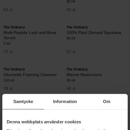
30 ml
52 zł
40 zł
The Ordinary
The Ordinary
Multi-Peptide Lash and Brow
100% Plant Derived Squalane
Serum
30 ml
5 ml
75 zł
52 zł
The Ordinary
The Ordinary
Glucoside Foaming Cleanser
Marine Hyaluronics
150 ml
30 ml
78 zł
46 zł
Samtycke
Information
Om
The Ordinary
The Ordinary
Multi-Peptide Serum for Hair
Saccharomyces Ferment 30%
Density
Milky Toner
Denna webbplats använder cookies
60 ml
100 ml