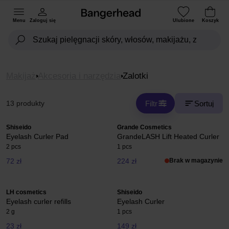
Menu
Zaloguj się
Ulubione
Koszyk
Makijaż
Akcesoria i narzędzia
Zalotki
Filtr
Sortuj
13 produkty
Shiseido
Grande Cosmetics
Eyelash Curler Pad
GrandeLASH Lift Heated Curler
2 pcs
1 pcs
72 zł
224 zł
Brak w magazynie
LH cosmetics
Shiseido
Eyelash curler refills
Eyelash Curler
2 g
1 pcs
23 zł
149 zł