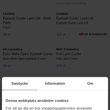
Cena regularna 200 zł
Lenoites
Lenoites
Eyelash Curler Lash Lift - Refill
Eyelash Curler Lash Lift
Pads
Eyelash Curler Lash Lift
5 pcs
38 zł
116 zł
Brak w magazynie
LH cosmetics
MAC Cosmetics
Eyes Wide Open Eyelash Curler
Full Lash Curler
Eyes Wide Open Eyelash Curler
Full Lash Curler
96 zł
110 zł
Tweezerman
Tweezerman
Samtycke
Information
Om
Classic Lash Curler
Curl 38° Eyelash Curler
1 pcs
Curl 38° Eyelash Curler
94 zł
112 zł
Brak w magazynie
Denna webbplats använder cookies
För att ge dig en bra shoppingupplevelse använder