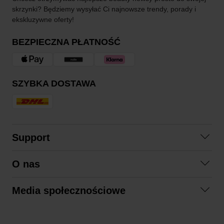
skrzynki? Będziemy wysyłać Ci najnowsze trendy, porady i
ekskluzywne oferty!
BEZPIECZNA PŁATNOŚĆ
SZYBKA DOSTAWA
Support
Skontaktuj się z nami
O nas
Pytania i odpowiedzi
Współpraca
Regulamin zakupów
Media społecznościowe
Zrównoważony rozwój
Formy zwrotu
Facebook
Formy i czas dostawy
Polityka prywatności
Instagram