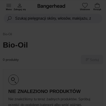
Menu
Zaloguj się
Ulubione
Koszyk
Bio-Oil
Bio-Oil
Sortuj
0 produkty
NIE ZNALEZIONO PRODUKTÓW
Nie znaleźliśmy tu teraz żadnych produktów. Spróbuj
przejść do podobnej kategorii albo wróć później.