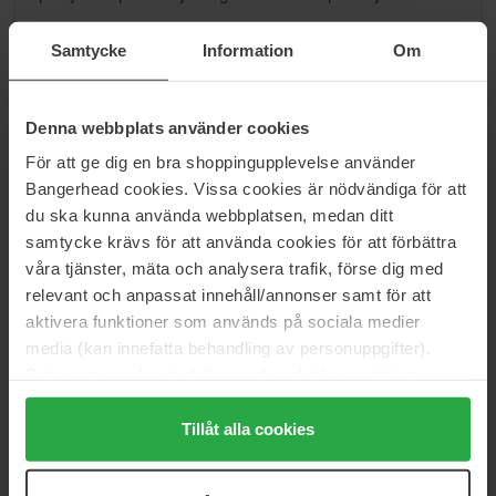
Przejdź do B
Samtycke
Information
Om
Denna webbplats använder cookies
För att ge dig en bra shoppingupplevelse använder
Bangerhead cookies. Vissa cookies är nödvändiga för att
du ska kunna använda webbplatsen, medan ditt
NEWSLETTER
DOWIEDZ SIĘ JAKO PIERWSZY
samtycke krävs för att använda cookies för att förbättra
våra tjänster, mäta och analysera trafik, förse dig med
relevant och anpassat innehåll/annonser samt för att
aktivera funktioner som används på sociala medier
Chcesz otrzymywać najlepsze beauty newsy prosto do swojej
media (kan innefatta behandling av personuppgifter).
skrzynki? Będziemy wysyłać Ci najnowsze trendy, porady i
Data som samlas in delas med cookieleverantören.
ekskluzywne oferty!
Genom att trycka på "Tillåt alla cookies" accepterar du
alla cookies, medan du under "Detaljer" kan anpassa
Tillåt alla cookies
BEZPIECZNA PŁATNOŚĆ
användningen av cookies. Du kan när som helst återkalla
ditt samtycke. För mer information se vår Cookie Policy