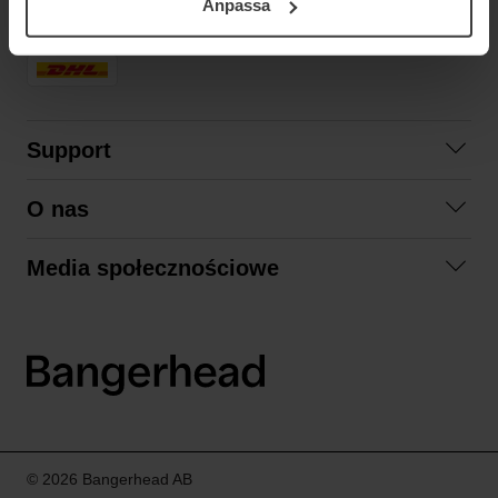
Anpassa
samt vår Integritetspolicy.
SZYBKA DOSTAWA
Support
Skontaktuj się z nami
O nas
Pytania i odpowiedzi
Współpraca
Regulamin zakupów
Media społecznościowe
Zrównoważony rozwój
Formy zwrotu
Facebook
Formy i czas dostawy
Polityka prywatności
Instagram
LinkedIn
© 2026 Bangerhead AB