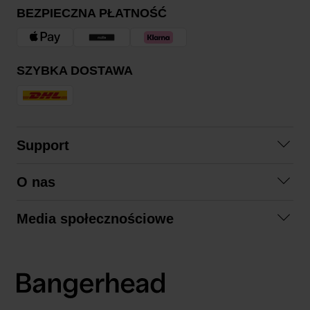
BEZPIECZNA PŁATNOŚĆ
SZYBKA DOSTAWA
Support
Skontaktuj się z nami
O nas
Pytania i odpowiedzi
Współpraca
Regulamin zakupów
Media społecznościowe
Zrównoważony rozwój
Formy zwrotu
Facebook
Formy i czas dostawy
Polityka prywatności
Instagram
LinkedIn