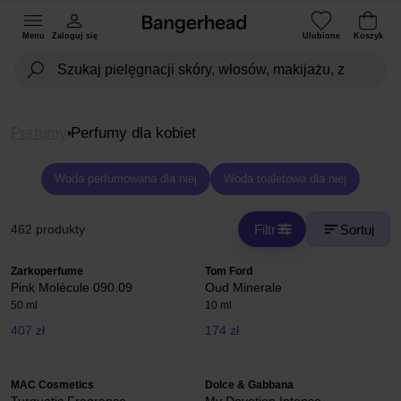
Menu
Zaloguj się
Ulubione
Koszyk
Perfumy
Perfumy dla kobiet
Woda perfumowana dla niej
Woda toaletowa dla niej
Filtr
Sortuj
462 produkty
Zarkoperfume
Tom Ford
Pink Molécule 090.09
Oud Minerale
50 ml
10 ml
407 zł
174 zł
MAC Cosmetics
Dolce & Gabbana