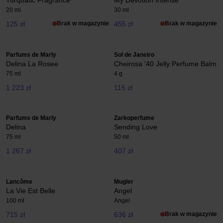
Turquatic Fragrance
My Devotion Intense
20 ml
30 ml
125 zł
Brak w magazynie
455 zł
Brak w magazynie
Parfums de Marly
Sol de Janeiro
Delina La Rosee
Cheirosa '40 Jelly Perfume Balm
75 ml
4 g
1 223 zł
115 zł
Parfums de Marly
Zarkoperfume
Delina
Sending Love
75 ml
50 ml
1 267 zł
407 zł
Lancôme
Mugler
La Vie Est Belle
Angel
100 ml
Angel
715 zł
636 zł
Brak w magazynie