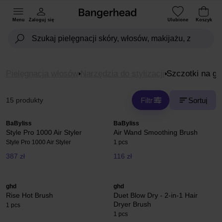
Menu
Zaloguj się
Ulubione
Koszyk
Pielęgnacja włosów
Narzędzia do stylizacji
Szczotki na go
Filtr
Sortuj
15 produkty
BaByliss
BaByliss
Style Pro 1000 Air Styler
Air Wand Smoothing Brush
Style Pro 1000 Air Styler
1 pcs
387 zł
116 zł
ghd
ghd
Rise Hot Brush
Duet Blow Dry - 2-in-1 Hair
Dryer Brush
1 pcs
1 pcs