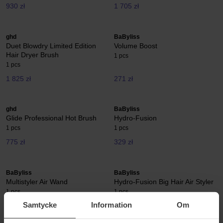
930 zł
1 705 zł
ghd
BaByliss
Duet Blowdry Limited Edition
Volume Boost
Hair Dryer Brush
1 pcs
1 pcs
1 825 zł
271 zł
ghd
BaByliss
Glide Professional Hot Brush
Hydro-Fusion
1 pcs
1 pcs
775 zł
329 zł
BaByliss
BaByliss
Multistyler Air Wand
Hydro-Fusion Big Hair Air Styler
1 pcs
1 pcs
Samtycke
Information
Om
581 zł
310 zł