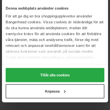
BaByliss
BaByliss
Denna webbplats använder cookies
Air Power Smooth
Air Style 1000
För att ge dig en bra shoppingupplevelse använder
1 pcs
1 pcs
Bangerhead cookies. Vissa cookies är nödvändiga för att
542 zł
310 zł
du ska kunna använda webbplatsen, medan ditt
samtycke krävs för att använda cookies för att förbättra
BaByliss
BaByliss
våra tjänster, mäta och analysera trafik, förse dig med
Big Hair Dual
Big Hair Lustre AS970E
relevant och anpassat innehåll/annonser samt för att
1 pcs
1 pcs
aktivera funktioner som används på sociala medier
310 zł
422 zł
media (kan innefatta behandling av personuppgifter).
Data som samlas in delas med cookieleverantören.
Genom att trycka på "Tillåt alla cookies" accepterar du
BaByliss
Shape & Smooth AS82E
alla cookies, medan du under "Detaljer" kan anpassa
Tillåt alla cookies
1 pcs
användningen av cookies. Du kan när som helst återkalla
174 zł
ditt samtycke. För mer information se vår Cookie Policy
Anpassa
samt vår Integritetspolicy.