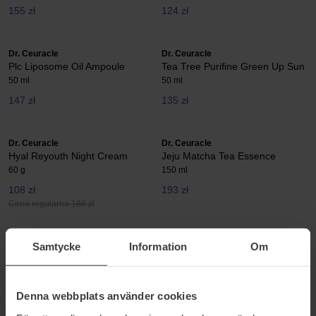
155 zł
124 zł
Dr. Ceuracle
Dr. Ceuracle
Plc Liposome Oil Ampoule
Tea Tree Purifine Green Up Sun
50 ml
50 ml
147 zł
135 zł
Dr. Ceuracle
Dr. Ceuracle
Hyal Reyouth Night Cream
Jeju Matcha Tea Essence
60 g
150 ml
108 zł
193 zł
Cena regularna 166 zł
Dr. Ceuracle
Dr. Ceuracle
Pro Balance Biotics Moisturizer
5A Control Clearing Toner
Samtycke
Information
Om
100 ml
120 ml
166 zł
143 zł
Denna webbplats använder cookies