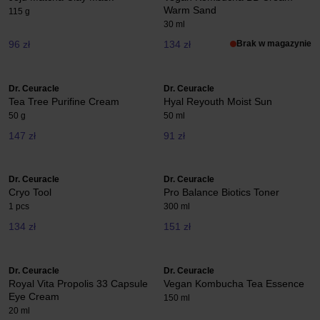
Warm Sand
115 g
30 ml
96 zł
134 zł
Brak w magazynie
Dr. Ceuracle
Dr. Ceuracle
Tea Tree Purifine Cream
Hyal Reyouth Moist Sun
50 g
50 ml
147 zł
91 zł
Dr. Ceuracle
Dr. Ceuracle
Cryo Tool
Pro Balance Biotics Toner
1 pcs
300 ml
134 zł
151 zł
Dr. Ceuracle
Dr. Ceuracle
Royal Vita Propolis 33 Capsule
Vegan Kombucha Tea Essence
Eye Cream
150 ml
20 ml