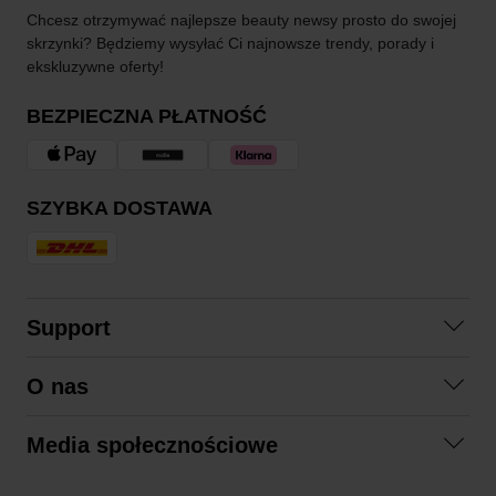
Chcesz otrzymywać najlepsze beauty newsy prosto do swojej
skrzynki? Będziemy wysyłać Ci najnowsze trendy, porady i
ekskluzywne oferty!
BEZPIECZNA PŁATNOŚĆ
SZYBKA DOSTAWA
Support
Skontaktuj się z nami
O nas
Pytania i odpowiedzi
Współpraca
Regulamin zakupów
Media społecznościowe
Zrównoważony rozwój
Formy zwrotu
Facebook
Formy i czas dostawy