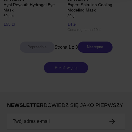
Hyal Reyouth Hydrogel Eye
Expert Spirulina Cooling
Mask
Modeling Mask
60 pcs
30 g
155 zł
14 zł
Cena regularna 19 zł
Strona 1 z 3
Następna
Pokaż więcej
NEWSLETTER
DOWIEDZ SIĘ JAKO PIERWSZY