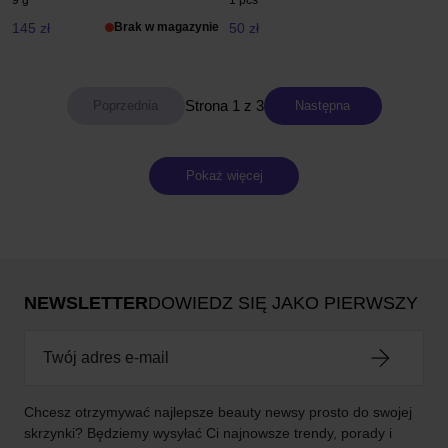
9 g
1 pcs
145 zł
Brak w magazynie
50 zł
Strona 1 z 3
Następna
Pokaż więcej
NEWSLETTER
DOWIEDZ SIĘ JAKO PIERWSZY
Chcesz otrzymywać najlepsze beauty newsy prosto do swojej
skrzynki? Będziemy wysyłać Ci najnowsze trendy, porady i