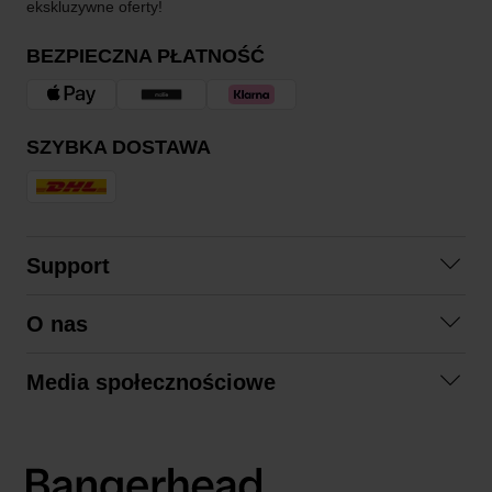
ekskluzywne oferty!
BEZPIECZNA PŁATNOŚĆ
SZYBKA DOSTAWA
Support
Skontaktuj się z nami
O nas
Pytania i odpowiedzi
Współpraca
Regulamin zakupów
Media społecznościowe
Zrównoważony rozwój
Formy zwrotu
Facebook
Formy i czas dostawy
Polityka prywatności
Instagram
LinkedIn