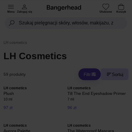
Menu
Zaloguj się
Ulubione
Koszyk
LH cosmetics
LH Cosmetics
Filtr
Sortuj
59 produkty
LH cosmetics
LH cosmetics
Plush
Till The End Eyeshadow Primer
10 ml
7 ml
97 zł
96 zł
LH cosmetics
LH cosmetics
Aurora Palette
The Waterproof Mascara