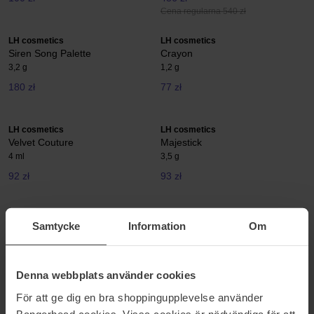
Cena regularna 540 zł
LH cosmetics
LH cosmetics
Siren Song Palette
Crayon
3,2 g
1,2 g
180 zł
77 zł
LH cosmetics
LH cosmetics
Velvet Couture
Majestick
4 ml
3,5 g
92 zł
93 zł
LH cosmetics
LH cosmetics
Samtycke
Information
Om
Duo Dimension
Artistick
4 g
5,8 g
126 zł
127 zł
Denna webbplats använder cookies
För att ge dig en bra shoppingupplevelse använder
LH cosmetics
LH cosmetics
Bangerhead cookies. Vissa cookies är nödvändiga för att