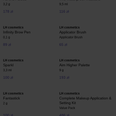
3,2 g
9,5 ml
178 zł
116 zł
LH cosmetics
LH cosmetics
Infinity Brow Pen
Applicator Brush
0,1 g
Applicator Brush
89 zł
65 zł
LH cosmetics
LH cosmetics
Sparkl
Aim Higher Palette
3,3 ml
9 g
100 zł
193 zł
LH cosmetics
LH cosmetics
Fantastick
Complete Makeup Application &
Setting Kit
2 g
Value Pack
100 zł
486 zł