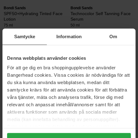
Bondi Sands
Bondi Sands
SPF50+Hydrating Tinted Face
Technocolor Self Tanning Face
Lotion
Serum
75 ml
50 ml
103 zł
Brak w magazynie
131 zł
Samtycke
Information
Om
Hickap
Löwengrip
Denna webbplats använder cookies
Sundazed Self Tanning Mist
Luminous Bronze - Self-Tan Mist
100 ml
100 ml
För att ge dig en bra shoppingupplevelse använder
84 zł
Brak w magazynie
104 zł
Bangerhead cookies. Vissa cookies är nödvändiga för att
du ska kunna använda webbplatsen, medan ditt
samtycke krävs för att använda cookies för att förbättra
Löwengrip
Maria Åkerberg
våra tjänster, mäta och analysera trafik, förse dig med
Luminous Bronze
Tan In A Tube
30 ml
100 ml
relevant och anpassat innehåll/annonser samt för att
aktivera funktioner som används på sociala medier
151 zł
96 zł
Brak w magazynie
media (kan innefatta behandling av personuppgifter).
Data som samlas in delas med cookieleverantören.
St.Tropez
St.Tropez
Genom att trycka på "Tillåt alla cookies" accepterar du
Luxe Tonic
Self Tan Express Sunlit Skin