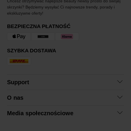
Chcesz otrzymywać najlepsze beauty newsy prosto do swojej
skrzynki? Będziemy wysyłać Ci najnowsze trendy, porady i
ekskluzywne oferty!
BEZPIECZNA PŁATNOŚĆ
SZYBKA DOSTAWA
Support
Skontaktuj się z nami
O nas
Pytania i odpowiedzi
Współpraca
Regulamin zakupów
Media społecznościowe
Zrównoważony rozwój
Formy zwrotu
Facebook
Formy i czas dostawy
Polityka prywatności