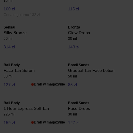
15 ml
100 zł
115 zł
Cena regularna 132 zł
Sensai
Bronza
Silky Bronze
Glow Drops
50 ml
30 ml
314 zł
143 zł
Bali Body
Bondi Sands
Face Tan Serum
Gradual Tan Face Lotion
30 ml
50 ml
127 zł
Brak w magazynie
85 zł
Bali Body
Bondi Sands
1 Hour Express Self Tan
Face Drops
225 ml
30 ml
159 zł
Brak w magazynie
127 zł