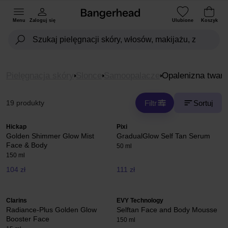
Menu
Zaloguj się
Ulubione
Koszyk
Pielęgnacja skóry
Slonce
Samoopalacze
Opalenizna twarz
Filtr
Sortuj
19 produkty
Hickap
Pixi
Golden Shimmer Glow Mist
GradualGlow Self Tan Serum
Face & Body
50 ml
150 ml
104 zł
111 zł
Clarins
EVY Technology
Radiance-Plus Golden Glow
Selftan Face and Body Mousse
Booster Face
150 ml