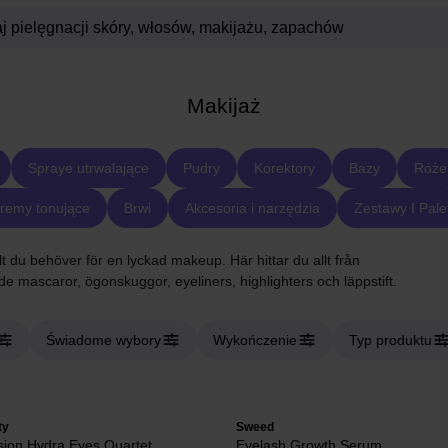
Makijaż
Spraye utrwalające
Pudry
Korektory
Bazy
Róże
remy tonujące
Brwi
Akcesoria i narzędzia
Zestawy I Pale
t du behöver för en lyckad makeup. Här hittar du allt från
nde mascaror, ögonskuggor, eyeliners, highlighters och läppstift.
Świadome wybory
Wykończenie
Typ produktu
ty
Sweed
ion Hydra Eyes Quartet
Eyelash Growth Serum