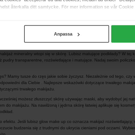
elst återkalla ditt samtycke. För mer information se vår Cookie
czne, jak i luksusowe. Możesz cieszyć się gorącą kąpielą albo w drod
się z biegiem czasu, podobnie jak w przypadku makijażu. To, co dziś j
fortowo i dodaj jeden lub dwa modne produkty, które mogą dodać coś 
zy. Pamiętaj, aby przed nałożeniem makijażu oczyścić i nawilżyć twarz.
Anpassa
podkład mineralny jest dla Ciebie. Idealna alternatywa na lato i upał l
jest lekka dla skóry.
kijaż mineralny wtopi się w skórę. Lubisz matujące podkłady? W tej k
ż pudry transparentne, rozświetlające i matujące. Nadaj swoim policzk
zęs? Mamy tusze do rzęs jakie sobie życzysz. Niezależnie od tego, czy
odpowiedni dla Ciebie . Najlepsze wskazówki dotyczące trwałego mak
tyczącymi trwałego makijażu.
 wcześniej możesz złuszczyć skórę używając maski, aby wydobyć jej na
em do makijażu. Na nawilżoną i jędrna skórę łatwiej aplikuje się kosme
odkład.
efektu. Jeśli lubisz glow make up co oznacza makijaż rozświetlający, wy
ie budzenia się z trudnymi do ukrycia cieniami pod oczami. Wybierz 
eżo.