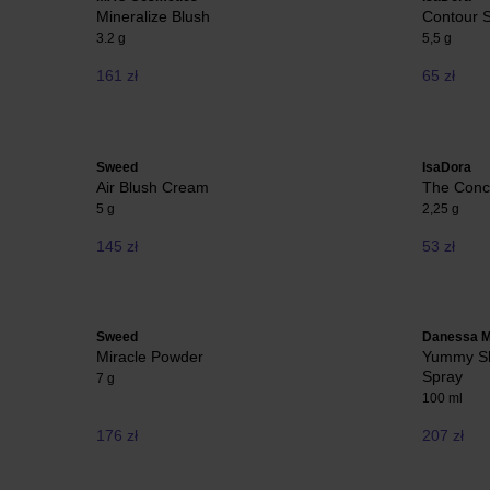
Mineralize Blush
Contour S
3.2 g
5,5 g
161 zł
65 zł
Sweed
IsaDora
Air Blush Cream
The Conce
5 g
2,25 g
145 zł
53 zł
Sweed
Danessa M
Miracle Powder
Yummy Ski
Spray
7 g
100 ml
176 zł
207 zł