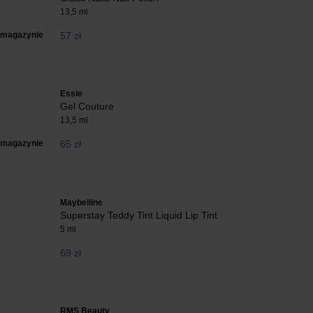
13,5 ml
 magazynie
57 zł
Essie
Gel Couture
13,5 ml
 magazynie
65 zł
Maybelline
Superstay Teddy Tint Liquid Lip Tint
5 ml
69 zł
RMS Beauty