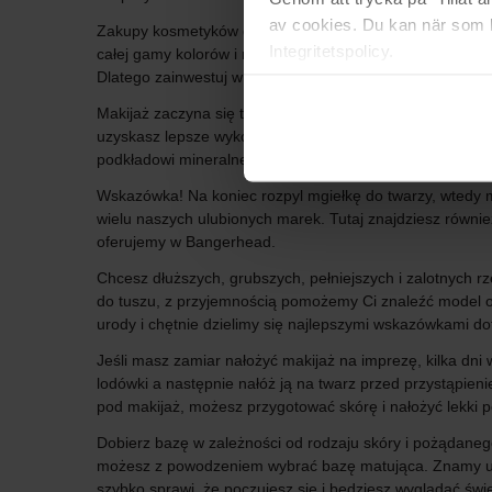
av cookies. Du kan när som h
Zakupy kosmetyków do makijażu online są zarówno prakty
Integritetspolicy.
całej gamy kolorów i nowości. Trendy to coś, co zmienia 
Dlatego zainwestuj w makijaż, w którym czujesz się kom
Makijaż zaczyna się tak samo jak pielęgnacja skóry od ba
uzyskasz lepsze wykończenie. Jeśli wolisz lżejszą bazę, 
podkładowi mineralnemu otrzymasz naturalną bazę, która 
Wskazówka! Na koniec rozpyl mgiełkę do twarzy, wtedy ma
wielu naszych ulubionych marek. Tutaj znajdziesz równie
oferujemy w Bangerhead.
Chcesz dłuższych, grubszych, pełniejszych i zalotnych r
do tuszu, z przyjemnością pomożemy Ci znaleźć model 
urody i chętnie dzielimy się najlepszymi wskazówkami do
Jeśli masz zamiar nałożyć makijaż na imprezę, kilka dni
lodówki a następnie nałóż ją na twarz przed przystąpieni
pod makijaż, możesz przygotować skórę i nałożyć lekki p
Dobierz bazę w zależności od rodzaju skóry i pożądanego 
możesz z powodzeniem wybrać bazę matująca. Znamy uczuc
szybko sprawi, że poczujesz się i będziesz wyglądać świ