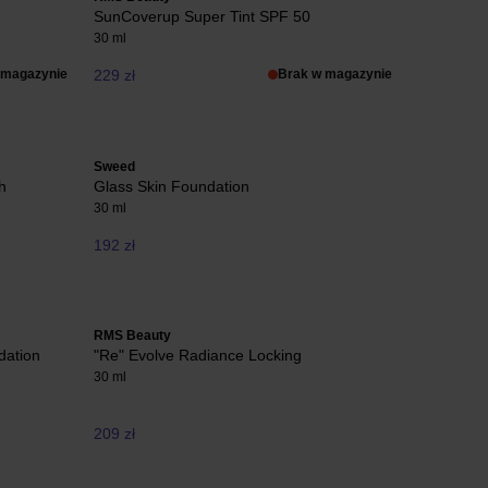
SunCoverup Super Tint SPF 50
30 ml
 magazynie
229 zł
Brak w magazynie
Sweed
h
Glass Skin Foundation
30 ml
192 zł
RMS Beauty
dation
"Re" Evolve Radiance Locking
30 ml
209 zł