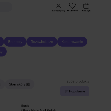
Zaloguj się
Ulubione
Koszyk
Bronzery
Rozświetlacze
Konturowanie
ty
2809 produkty
Stan skóry
Popularne
Essie
Glass Nails Nail Polish