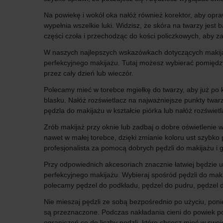
Na powiekę i wokół oka nałóż również korektor, aby opra
wypełnia wszelkie luki. Widzisz, że skóra na twarzy jes
części czoła i przechodząc do kości policzkowych, aby za
W naszych najlepszych wskazówkach dotyczących makijażu
perfekcyjnego makijażu. Tutaj możesz wybierać pomiędz
przez cały dzień lub wieczór.
Polecamy mieć w torebce mgiełkę do twarzy, aby już po 
blasku. Nałóż rozświetlacz na najważniejsze punkty twarz
pędzla do makijażu w kształcie piórka lub nałóż rozświetl
Zrób makijaż przy oknie lub zadbaj o dobre oświetlenie 
nawet w małej torebce, dzięki zmianie koloru ust szybko
profesjonalista za pomocą dobrych pędzli do makijażu i 
Przy odpowiednich akcesoriach znacznie łatwiej będzie
perfekcyjnego makijażu. Wybieraj spośród pędzli do mak
polecamy pędzel do podkładu, pędzel do pudru, pędzel do 
Nie mieszaj pędzli ze sobą bezpośrednio po użyciu, po
są przeznaczone. Podczas nakładania cieni do powiek p
ograniczeń co do liczby pędzli, które chcesz mieć w swo