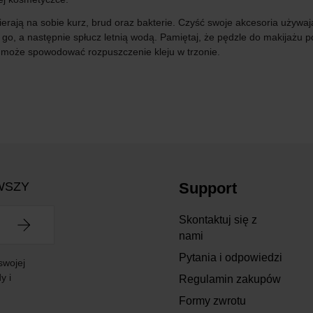
erają na sobie kurz, brud oraz bakterie. Czyść swoje akcesoria używa
go, a następnie spłucz letnią wodą. Pamiętaj, że pędzle do makijażu po
o może spowodować rozpuszczenie kleju w trzonie.
WSZY
Support
Skontaktuj się z
nami
Pytania i odpowiedzi
swojej
y i
Regulamin zakupów
Formy zwrotu