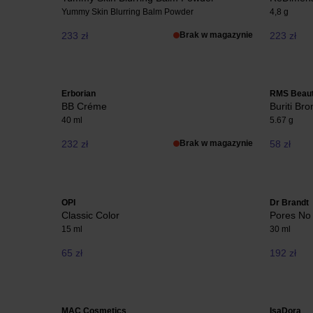
Yummy Skin Blurring Balm Powder
4,8 g
233 zł
Brak w magazynie
223 zł
Erborian
RMS Beau
BB Créme
Buriti Bro
40 ml
5.67 g
232 zł
Brak w magazynie
58 zł
OPI
Dr Brandt
Classic Color
Pores No
15 ml
30 ml
65 zł
192 zł
MAC Cosmetics
IsaDora