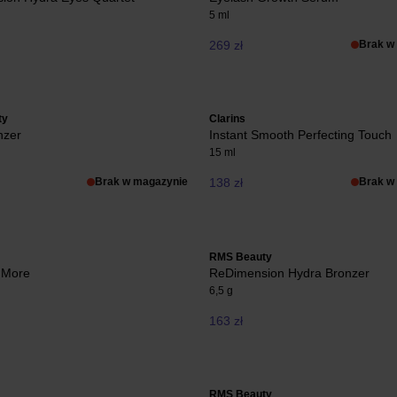
5 ml
269 zł
Brak w
ty
Clarins
nzer
Instant Smooth Perfecting Touch
15 ml
Brak w magazynie
138 zł
Brak w
RMS Beauty
 More
ReDimension Hydra Bronzer
6,5 g
163 zł
RMS Beauty