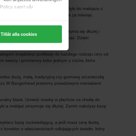
 Policy samt vår
ze do pracy i wybierać różne kosmetyki do makijażu z
est popularne, może nie być tak znane za miesiąc.
extra do Twojego wyglądu.
 To da Ci gwarancję, że makijaż utrzyma się dłużej i
Tillåt alla cookies
ub gdy chcesz pozwolić skórze odetchnąć. Dzięki
ategorii znajdziesz podkłady do każdego rodzaju cery od
om świeży i promienny kolor jednym z różów, które
 wolisz dużą, małą, tradycyjną czy gumową szczoteczkę
ijażu W Bangerhead jesteśmy prawdziwymi maniakami
turalny blask. Umieść maskę w płachcie na chwilę do
tyki a makijaż utrzymuje się dłużej. Zanim nałożysz bazę
bierz bazę rozświetlającą, a jeśli masz cerę tłustą,
korektor o właściwościach odbijających światło, który