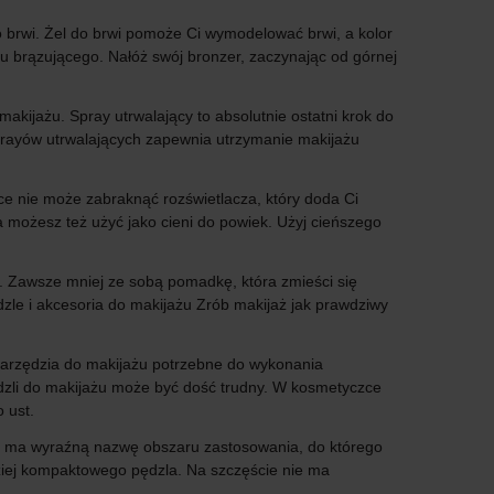
o brwi. Żel do brwi pomoże Ci wymodelować brwi, a kolor
ru brązującego. Nałóż swój bronzer, zaczynając od górnej
ijażu. Spray utrwalający to absolutnie ostatni krok do
prayów utrwalających zapewnia utrzymanie makijażu
ce nie może zabraknąć rozświetlacza, który doda Ci
za możesz też użyć jako cieni do powiek. Użyj cieńszego
u. Zawsze mniej ze sobą pomadkę, która zmieści się
dzle i akcesoria do makijażu Zrób makijaż jak prawdziwy
narzędzia do makijażu potrzebne do wykonania
ędzli do makijażu może być dość trudny. W kosmetyczce
 ust.
li ma wyraźną nazwę obszaru zastosowania, do którego
ziej kompaktowego pędzla. Na szczęście nie ma