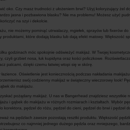
wić oko. Czy masz trudności z ułożeniem brwi? Użyj koloryzujący żel d
t bardzo jasna i pozbawiona blasku? Nie ma problemu! Możesz użyć pud
kończyć na szyi i dekolcie.
, nie możemy pominąć utrwalaczy, mgiełek, sprayów lub fixerów do mak
y produktami, które dodają blasku lub dają efekt matowy. Większość s
kilku godzinach móc spokojnie odświeżyć makijaż. W Twojej kosmetycz
y, czyli grzbiet nosa, łuk kupidyna oraz kości policzkowe. Rozświetlac
acz palcami, dzięki czemu łatwiej wtopi się w skórę.
w łazience. Oświetlenie jest koniecznością podczas nakładania makijaż
 przemienisz swój codzienny makijaż w świąteczny wieczorowy look! Pę
gąbek do makijażu.
 uzyskać pożądany makijaż. U nas w Bangerhead znajdziesz wszystkie 
ijażu i gąbek do makijażu w różnych rozmiarach i kształtach. Wybór p
korektora, pędzel do różu, pędzel do cieni, pędzel do brwi i pędzel do
nieważ na pędzlach zawsze pozostają resztki produktu. Większość pędz
otrzebujesz co najmniej jednego dużego pędzla oraz mniejszego, bard
jej kosmetyczce.