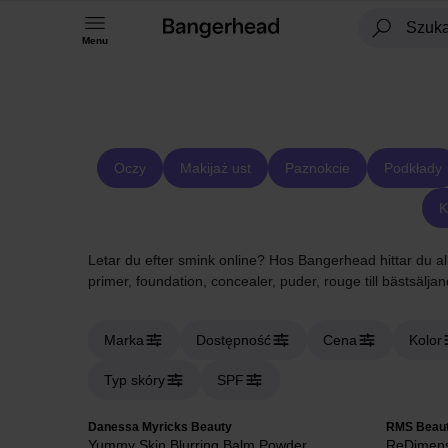
Menu
Oczy
Makijaż ust
Paznokcie
Podkłady
K
Letar du efter smink online? Hos Bangerhead hittar du all
primer, foundation, concealer, puder, rouge till bästsälja
Marka
Dostępność
Cena
Kolor
Typ skóry
SPF
Danessa Myricks Beauty
RMS Beau
Yummy Skin Blurring Balm Powder
ReDimens