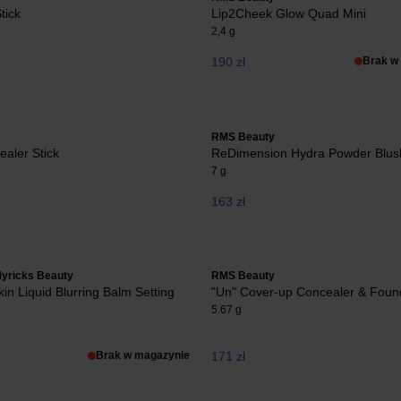
tick
Lip2Cheek Glow Quad Mini
2,4 g
190 zł
Brak w
RMS Beauty
aler Stick
ReDimension Hydra Powder Blus
7 g
163 zł
yricks Beauty
RMS Beauty
n Liquid Blurring Balm Setting
"Un" Cover-up Concealer & Foun
5.67 g
Brak w magazynie
171 zł