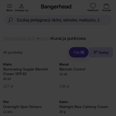
Menu
Zaloguj się
Ulubione
Koszyk
Pielęgnacja skóry
Twarz
Kuracja punktowa
Filtr
Sortuj
45 produkty
Klairs
Murad
Illuminating Supple Blemish
Blemish Control
Cream SPF40
15 ml
40 ml
127 zł
138 zł
Pixi
Klairs
Overnight Spot Stickers
Midnight Blue Calming Cream
12 pcs
20 g