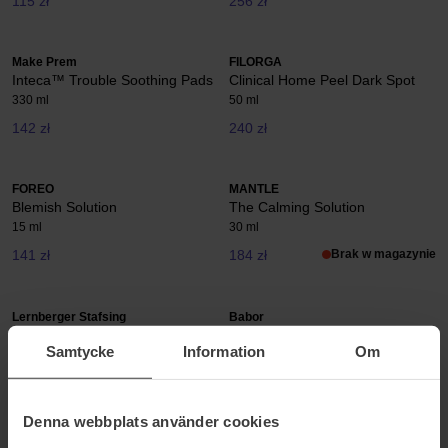
115 zł
256 zł
Make Prem
FILORGA
Inteca™ Trouble Soothing Pads
Clinical Home Peel Dark Spot
330 ml
50 ml
142 zł
240 zł
FOREO
MANTLE
Blemish Solution
The Calming Solution
15 ml
30 ml
141 zł
184 zł
Brak w magazynie
Lernberger Stafsing
Babor
Blemish Control Serum
DOC Impurity SOS Spot
Samtycke
Information
Om
Treatment
30 ml
15 ml
294 zł
155 zł
Denna webbplats använder cookies