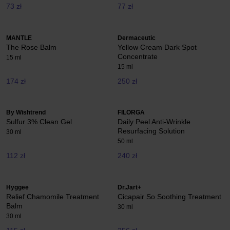
73 zł
77 zł
MANTLE
Dermaceutic
The Rose Balm
Yellow Cream Dark Spot
Concentrate
15 ml
15 ml
174 zł
250 zł
By Wishtrend
FILORGA
Sulfur 3% Clean Gel
Daily Peel Anti-Wrinkle
Resurfacing Solution
30 ml
50 ml
112 zł
240 zł
Hyggee
Dr.Jart+
Relief Chamomile Treatment
Cicapair So Soothing Treatment
Balm
30 ml
30 ml