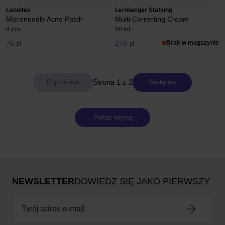
Lenoites
Lernberger Stafsing
Microneedle Acne Patch
Multi Correcting Cream
9 pcs
50 ml
76 zł
278 zł
Brak w magazynie
Strona 1 z 2
Następna
Pokaż więcej
NEWSLETTER
DOWIEDZ SIĘ JAKO PIERWSZY