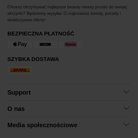
Chcesz otrzymywać najlepsze beauty newsy prosto do swojej
skrzynki? Będziemy wysyłać Ci najnowsze trendy, porady i
ekskluzywne oferty!
BEZPIECZNA PŁATNOŚĆ
SZYBKA DOSTAWA
Support
Skontaktuj się z nami
O nas
Pytania i odpowiedzi
Współpraca
Regulamin zakupów
Media społecznościowe
Zrównoważony rozwój
Formy zwrotu
Facebook