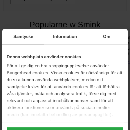
Popularne w Smink
Samtycke
Information
Om
Sweed
Essie
RM
Eyelash Growth Serum
Glass Nails Nail Polish
Re
Qu
5 ml
13,5 ml
4,8
Denna webbplats använder cookies
269 zł
57 zł
223
För att ge dig en bra shoppingupplevelse använder
Bangerhead cookies. Vissa cookies är nödvändiga för att
du ska kunna använda webbplatsen, medan ditt
samtycke krävs för att använda cookies för att förbättra
våra tjänster, mäta och analysera trafik, förse dig med
relevant och anpassat innehåll/annonser samt för att
NEWSLETTER
DOWIEDZ SIĘ JAKO PIERWSZY
aktivera funktioner som används på sociala medier
media (kan innefatta behandling av personuppgifter).
Data som samlas in delas med cookieleverantören.
Genom att trycka på "Tillåt alla cookies" accepterar du