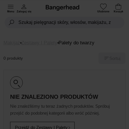
Menu
Zaloguj się
Ulubione
Koszyk
Makijaż
Zestawy I Palety
Palety do twarzy
Sortuj
0 produkty
NIE ZNALEZIONO PRODUKTÓW
Nie znaleźliśmy tu teraz żadnych produktów. Spróbuj
przejść do podobnej kategorii albo wróć później.
Przejdź do Zestawy I Palety