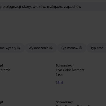
me wybory
Wykończenie
Typ włosów
Typ produ
pf
Schwarzkopf
upreme
Live Color Moment
1 pcs
38 zł
pf
Schwarzkopf