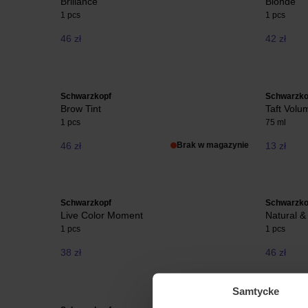
Brillance
Blonde
1 pcs
1 pcs
46 zł
42 zł
Schwarzkopf
Schwarzko
Brow Tint
Taft Volu
1 pcs
75 ml
46 zł
Brak w magazynie
13 zł
Schwarzkopf
Schwarzko
Live Color Moment
Natural &
1 pcs
1 pcs
38 zł
46 zł
Samtycke