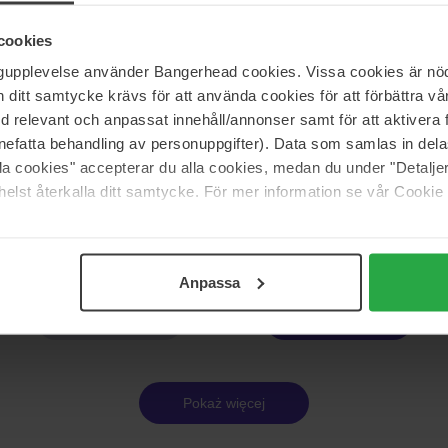
pf
Schwarzkopf
 Invisible Styling Gel
Taft Mousse Volume Hold Level 5
cookies
150 ml
ngupplevelse använder Bangerhead cookies. Vissa cookies är nöd
19 zł
itt samtycke krävs för att använda cookies för att förbättra vår
med relevant och anpassat innehåll/annonser samt för att aktiver
nefatta behandling av personuppgifter). Data som samlas in del
pf
Schwarzkopf
alla cookies" accepterar du alla cookies, medan du under "Detal
 Styling Wax
Taft Hair Styling Powder Volume
elst återkalla ditt samtycke. För mer information se vår Cookie
10 g
21 zł
Anpassa
Strona 1 z 3
Następna
Pokaż więcej