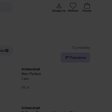
Zaloguj się
Ulubione
Koszyk
72 produkty
ktu
Popularne
Schwarzkopf
Men Perfect
1 pcs
38 zł
Schwarzkopf