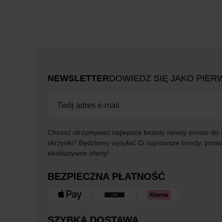
NEWSLETTER
DOWIEDZ SIĘ JAKO PIER
Chcesz otrzymywać najlepsze beauty newsy prosto do 
skrzynki? Będziemy wysyłać Ci najnowsze trendy, porad
ekskluzywne oferty!
BEZPIECZNA PŁATNOŚĆ
SZYBKA DOSTAWA