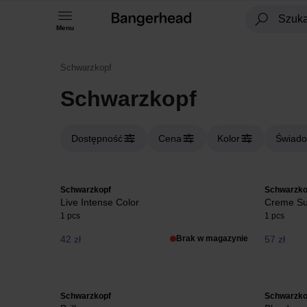
Menu
Schwarzkopf
Schwarzkopf
Dostępność
Cena
Kolor
Świado
Schwarzkopf
Schwarzko
Live Intense Color
Creme S
1 pcs
1 pcs
42 zł
Brak w magazynie
57 zł
Schwarzkopf
Schwarzko