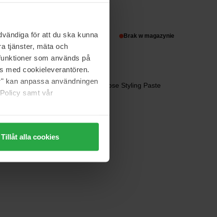
Schwarzkopf
Live Intense Color
142 ml
vändiga för att du ska kunna
42 zł
Brak w magazynie
a tjänster, mäta och
a funktioner som används på
as med cookieleverantören.
Schwarzkopf
jer" kan anpassa användningen
Aloe Boost Multi-Purpose Styling Paste
 Policy samt vår
75 ml
23 zł
Tillåt alla cookies