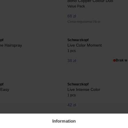
Boho Copper Colour Duo
Value Pack
68 zł
Cena regularna 76 zł
pf
Schwarzkopf
me Hairspray
Live Color Moment
1 pcs
38 zł
Brak w
pf
Schwarzkopf
 Easy
Live Intense Color
1 pcs
42 zł
Information