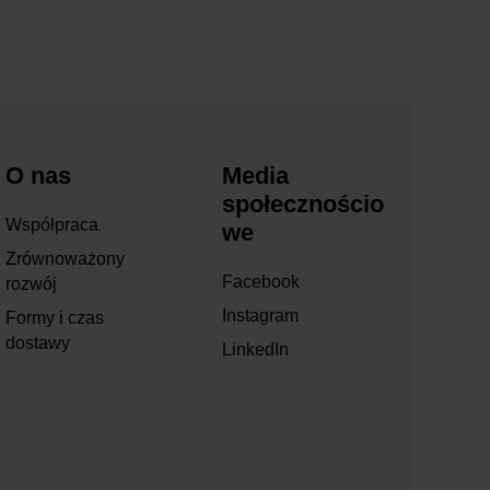
O nas
Media
społecznościo
Współpraca
we
Zrównoważony
Facebook
rozwój
Instagram
Formy i czas
dostawy
LinkedIn