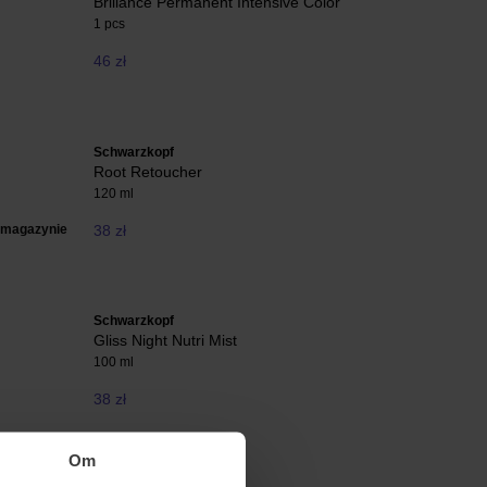
Brillance Permanent Intensive Color
1 pcs
46 zł
Schwarzkopf
Root Retoucher
120 ml
 magazynie
38 zł
Schwarzkopf
Gliss Night Nutri Mist
100 ml
38 zł
Om