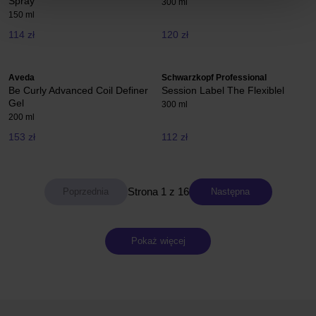
Spray
300 ml
150 ml
114 zł
120 zł
Aveda
Schwarzkopf Professional
Be Curly Advanced Coil Definer
Session Label The Flexiblel
Gel
300 ml
200 ml
153 zł
112 zł
Strona 1 z 16
Następna
Pokaż więcej