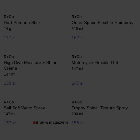
R+Co
R+Co
Dart Pomade Stick
Outer Space Flexible Hairspray
14 g
315 ml
112 zł
162 zł
R+Co
R+Co
High Dive Moisture + Shine
Motorcycle Flexible Gel
Crème
147 ml
147 ml
158 zł
147 zł
R+Co
R+Co
Sail Soft Wave Spray
Trophy Shine+Texture Spray
147 ml
200 ml
157 zł
Brak w magazynie
158 zł