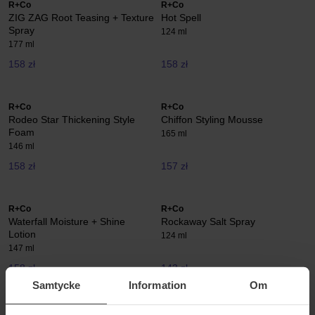
R+Co
R+Co
ZIG ZAG Root Teasing + Texture
Hot Spell
Spray
124 ml
177 ml
158 zł
158 zł
R+Co
R+Co
Rodeo Star Thickening Style
Chiffon Styling Mousse
Foam
165 ml
146 ml
158 zł
157 zł
R+Co
R+Co
Waterfall Moisture + Shine
Rockaway Salt Spray
Lotion
124 ml
147 ml
158 zł
143 zł
Samtycke
Information
Om
R+Co
Color Wow