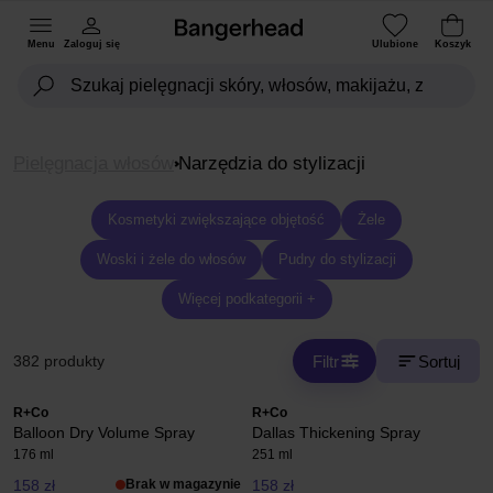
Menu
Zaloguj się
Ulubione
Koszyk
Pielęgnacja włosów
Narzędzia do stylizacji
Kosmetyki zwiększające objętość
Żele
Woski i żele do włosów
Pudry do stylizacji
Więcej podkategorii +
Filtr
Sortuj
382 produkty
R+Co
R+Co
Balloon Dry Volume Spray
Dallas Thickening Spray
176 ml
251 ml
158 zł
Brak w magazynie
158 zł