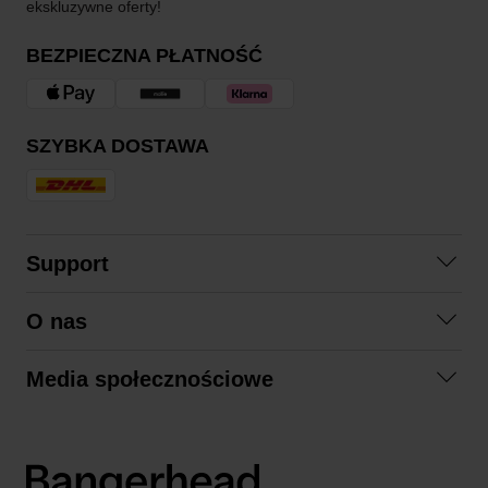
ekskluzywne oferty!
BEZPIECZNA PŁATNOŚĆ
SZYBKA DOSTAWA
Support
Skontaktuj się z nami
O nas
Pytania i odpowiedzi
Współpraca
Regulamin zakupów
Media społecznościowe
Zrównoważony rozwój
Formy zwrotu
Facebook
Formy i czas dostawy
Polityka prywatności
Instagram
LinkedIn