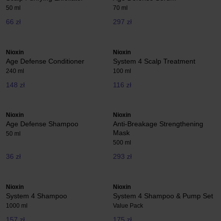
50 ml
70 ml
66 zł
297 zł
Nioxin
Nioxin
Age Defense Conditioner
System 4 Scalp Treatment
240 ml
100 ml
148 zł
116 zł
Nioxin
Nioxin
Age Defense Shampoo
Anti-Breakage Strengthening
Mask
50 ml
500 ml
36 zł
293 zł
Nioxin
Nioxin
System 4 Shampoo
System 4 Shampoo & Pump Set
1000 ml
Value Pack
157 zł
175 zł