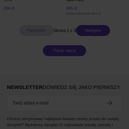
70 ml
Value Pack
204 zł
305 zł
Cena regularna 381 zł
Strona 1 z 3
Następna
Pokaż więcej
NEWSLETTER
DOWIEDZ SIĘ JAKO PIERWSZY
Chcesz otrzymywać najlepsze beauty newsy prosto do swojej
skrzynki? Będziemy wysyłać Ci najnowsze trendy, porady i