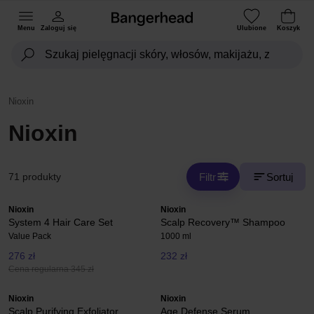
Menu
Zaloguj się
Ulubione
Koszyk
Nioxin
Nioxin
Filtr
Sortuj
71 produkty
Nioxin
Nioxin
System 4 Hair Care Set
Scalp Recovery™ Shampoo
Value Pack
1000 ml
276 zł
232 zł
Cena regularna 345 zł
Nioxin
Nioxin
Scalp Purifying Exfoliator
Age Defense Serum