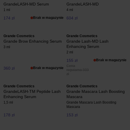
GrandeLASH-MD Serum
GrandeLASH-MD
1 ml
4 ml
174 zł
Brak w magazynie
604 zł
Grande Cosmetics
Grande Cosmetics
Grande Brow Enhancing Serum
Grande Lash-MD Lash
Enhancing Serum
3 ml
2 ml
155 zł
Brak w magazynie
Cena
360 zł
Brak w magazynie
regularna 333
zł
Grande Cosmetics
Grande Cosmetics
GrandeLASH-TM Peptide Lash
Grande Mascara Lash Boosting
Enhancing Serum
Mascara
1,5 ml
Grande Mascara Lash Boosting
Mascara
178 zł
153 zł