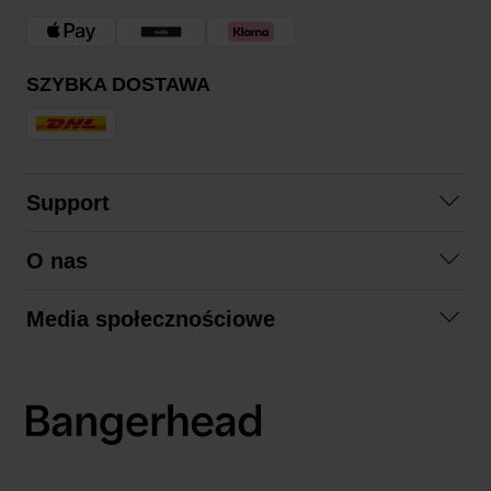
SZYBKA DOSTAWA
Support
Skontaktuj się z nami
O nas
Pytania i odpowiedzi
Współpraca
Regulamin zakupów
Media społecznościowe
Zrównoważony rozwój
Formy zwrotu
Facebook
Formy i czas dostawy
Polityka prywatności
Instagram
LinkedIn