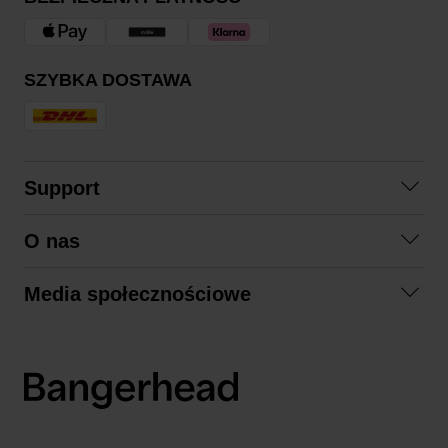
SZYBKA DOSTAWA
Support
Skontaktuj się z nami
O nas
Pytania i odpowiedzi
Współpraca
Regulamin zakupów
Media społecznościowe
Zrównoważony rozwój
Formy zwrotu
Facebook
Formy i czas dostawy
Polityka prywatności
Instagram
LinkedIn