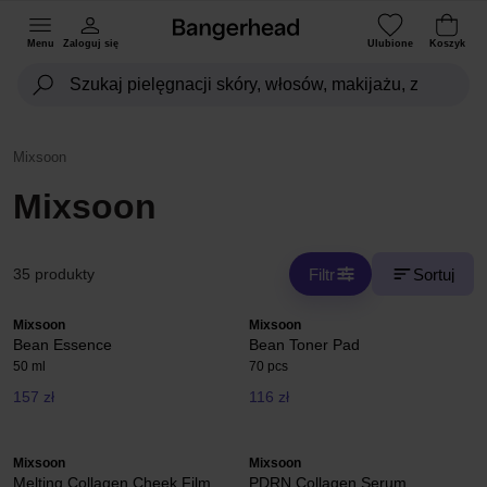
Menu
Zaloguj się
Ulubione
Koszyk
Mixsoon
Mixsoon
Filtr
Sortuj
35 produkty
Mixsoon
Mixsoon
Bean Essence
Bean Toner Pad
50 ml
70 pcs
157 zł
116 zł
Mixsoon
Mixsoon
Melting Collagen Cheek Film
PDRN Collagen Serum