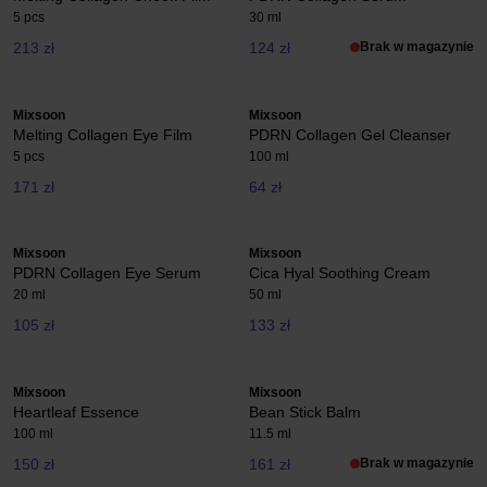
5 pcs
30 ml
213 zł
124 zł
Brak w magazynie
Mixsoon
Mixsoon
Melting Collagen Eye Film
PDRN Collagen Gel Cleanser
5 pcs
100 ml
171 zł
64 zł
Mixsoon
Mixsoon
PDRN Collagen Eye Serum
Cica Hyal Soothing Cream
20 ml
50 ml
105 zł
133 zł
Mixsoon
Mixsoon
Heartleaf Essence
Bean Stick Balm
100 ml
11.5 ml
150 zł
161 zł
Brak w magazynie