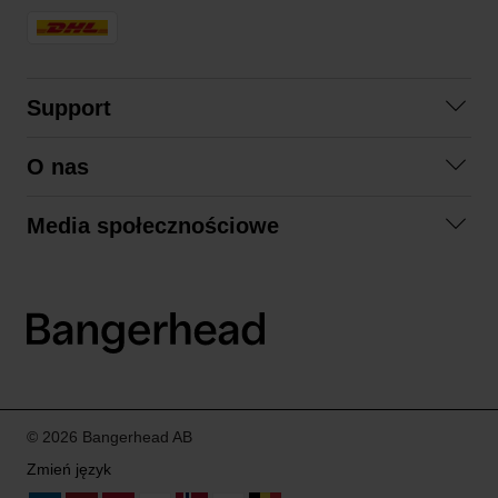
Support
Skontaktuj się z nami
O nas
Pytania i odpowiedzi
Współpraca
Regulamin zakupów
Media społecznościowe
Zrównoważony rozwój
Formy zwrotu
Facebook
Formy i czas dostawy
Polityka prywatności
Instagram
LinkedIn
© 2026 Bangerhead AB
Zmień język