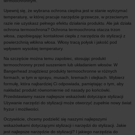
termoochronnym.
Upewnij się, że wybrana ochrona cieplna jest w stanie wytrzymać
temperaturę, w której pracuje narzędzie grzewcze, w przeciwnym
razie nie uzyskasz pełnego efektu działania produktu. Ale jak działa
ochrona termoochrona? Ochrona termoochrona otacza trzon
włosa, zapobiegając kontaktowi ciepła z narzędzia do stylizacji z
powierzchnią włókna włosa. Włosy tracą połysk i jakość pod
wpływem wysokiej temperatury.
Na szczęście można temu zapobiec, stosując produkt
termoochronny przed suszeniem lub układaniem włosów. W
Bangerhead znajdziesz produkty termoochronne w różnych
formach, w tym w sprayu, musach, kremach i olejkach. Wybierz
formułę, która najbardziej Ci odpowiada, pamiętając o tym, aby
nakładać produkt równomiernie od nasady po końcówki.
Przedstawiamy nasze najlepsze wskazówki dotyczące stylizacji
Używanie narzędzi do stylizacji może otworzyć zupełnie nowy świat
fryzur i możliwości.
Oczywiście, chcemy podzielić się naszymi najlepszymi
wskazówkami dotyczącymi stylizacji i narzędzi do stylizacji. Jakie
jest najlepsze narzędzie do stylizacji? I jakiego narzędzia do