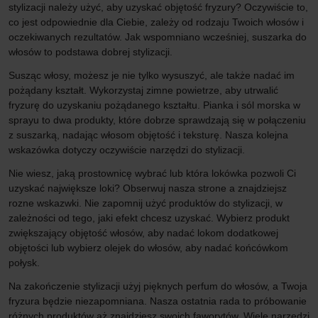
stylizacji należy użyć, aby uzyskać objętość fryzury? Oczywiście to,
co jest odpowiednie dla Ciebie, zależy od rodzaju Twoich włosów i
oczekiwanych rezultatów. Jak wspomniano wcześniej, suszarka do
włosów to podstawa dobrej stylizacji.
Susząc włosy, możesz je nie tylko wysuszyć, ale także nadać im
pożądany kształt. Wykorzystaj zimne powietrze, aby utrwalić
fryzurę do uzyskaniu pożądanego kształtu. Pianka i sól morska w
sprayu to dwa produkty, które dobrze sprawdzają się w połączeniu
z suszarką, nadając włosom objętość i teksturę. Nasza kolejna
wskazówka dotyczy oczywiście narzędzi do stylizacji.
Nie wiesz, jaką prostownicę wybrać lub która lokówka pozwoli Ci
uzyskać największe loki? Obserwuj nasza strone a znajdziejsz
rozne wskazwki. Nie zapomnij użyć produktów do stylizacji, w
zależności od tego, jaki efekt chcesz uzyskać. Wybierz produkt
zwiększający objętość włosów, aby nadać lokom dodatkowej
objętości lub wybierz olejek do włosów, aby nadać końcówkom
połysk.
Na zakończenie stylizacji użyj pięknych perfum do włosów, a Twoja
fryzura będzie niezapomniana. Nasza ostatnia rada to próbowanie
różnych produktów aż znajdziesz swoich faworytów. Wiele narzędzi