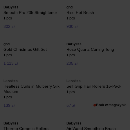
BaByliss
ghd
Smooth Pro 235 Straightener
Rise Hot Brush
1 pcs
1 pcs
302 zł
930 zł
ghd
BaByliss
Gold Christmas Gift Set
Rose Quartz Curling Tong
1 pcs
1 pcs
1 113 zł
205 zł
Lenoites
Lenoites
Heatless Curls in Mulberry Silk
Self Grip Hair Rollers 16-Pack
Medium
1 pcs
1 pcs
139 zł
57 zł
Brak w magazynie
BaByliss
BaByliss
Thermo Ceramic Rollers
Air Wand Smoothing Brush