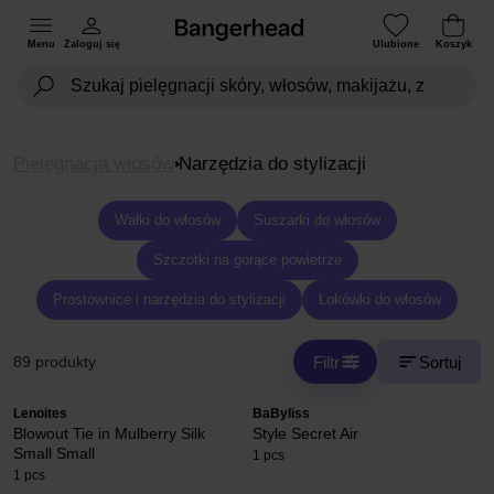
Menu
Zaloguj się
Ulubione
Koszyk
Pielęgnacja włosów
Narzędzia do stylizacji
Wałki do włosów
Suszarki do włosów
Szczotki na gorące powietrze
Prostownice i narzędzia do stylizacji
Lokówki do włosów
Filtr
Sortuj
89 produkty
Lenoites
BaByliss
Blowout Tie in Mulberry Silk
Style Secret Air
Small Small
1 pcs
1 pcs