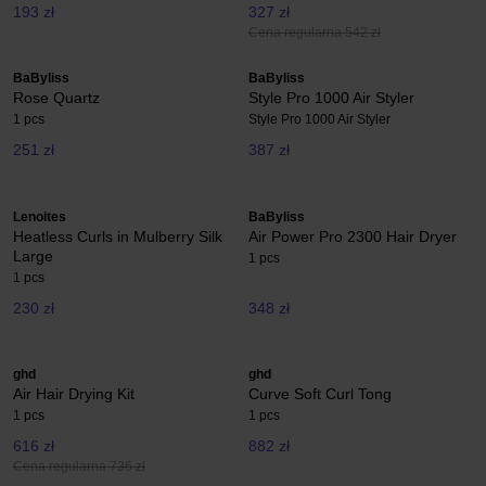
193 zł
327 zł
Cena regularna 542 zł
BaByliss
BaByliss
Rose Quartz
Style Pro 1000 Air Styler
1 pcs
Style Pro 1000 Air Styler
251 zł
387 zł
Lenoites
BaByliss
Heatless Curls in Mulberry Silk
Air Power Pro 2300 Hair Dryer
Large
1 pcs
1 pcs
230 zł
348 zł
ghd
ghd
Air Hair Drying Kit
Curve Soft Curl Tong
1 pcs
1 pcs
616 zł
882 zł
Cena regularna 736 zł