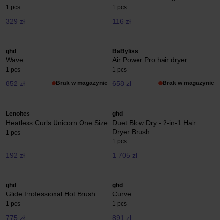
1 pcs
1 pcs
329 zł
116 zł
ghd
BaByliss
Wave
Air Power Pro hair dryer
1 pcs
1 pcs
852 zł
Brak w magazynie
658 zł
Brak w magazynie
Lenoites
ghd
Heatless Curls Unicorn One Size
Duet Blow Dry - 2-in-1 Hair
Dryer Brush
1 pcs
1 pcs
192 zł
1 705 zł
ghd
ghd
Glide Professional Hot Brush
Curve
1 pcs
1 pcs
775 zł
891 zł