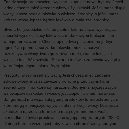
Znajdź swoją prostownicę i wyczaruj zupełnie nowe fryzury! Jeżeli
jednak chcesz mieć kręcone włosy, użyj lokówki. Jeżeli masz długie
włosy, lepsza będzie lokówka o większej średnicy, a jeżeli masz
krótsze włosy, lepsza będzie lokówka o mniejszej średnicy.
Stwórz hollywoodzkie loki lub psotne fale na plażę, wybierając
spośród wysokiej klasy lokówek z dodatkowymi funkcjami lub
wersje uproszczone. Chcesz upiec dwie pieczenie na jednym
ogniu? Za pomocą suszarko-lokówkę możesz suszyć i
rozczesywać włosy, tworząc zarówno małe, ciasne loki, jak i
większe fale. Wskazówka! Suszarko-lokówka zapewnia wygląd jak
w profesjonalnym salonie fryzjerskim.
Przygotuj włosy przed stylizacją Jeśli chcesz mieć zadbane i
zdrowe włosy, musisz zawsze chronić je przed czynnikami
zewnętrznymi, na które są narażone. Jednym z najczęstszych
winowajców uszkodzeń włosów jest ciepło - ale nie martw się,
Bangerhead ma wspaniałą gamę produktów termoochronnych,
które mogą zmniejszyć wpływ ciepła na Twoje włosy. Dzisiejsze
skuteczne narzędzia termiczne mają ogromne możliwości i
nierzadko lokówki i prostownice osiągają temperaturę do 200°C,
dlatego bardzo ważne jest, aby zawsze chronić włosy sprayem