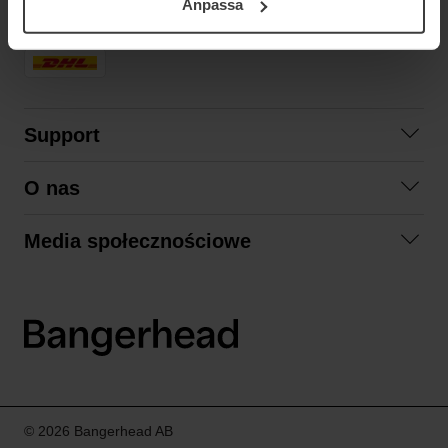
Anpassa
samt vår Integritetspolicy.
SZYBKA DOSTAWA
Support
Skontaktuj się z nami
O nas
Pytania i odpowiedzi
Współpraca
Regulamin zakupów
Media społecznościowe
Zrównoważony rozwój
Formy zwrotu
Facebook
Formy i czas dostawy
Polityka prywatności
Instagram
LinkedIn
© 2026 Bangerhead AB