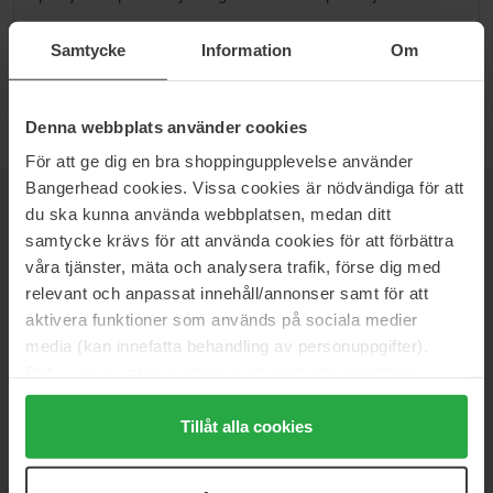
Przejdź do B
Samtycke
Information
Om
Denna webbplats använder cookies
För att ge dig en bra shoppingupplevelse använder
Bangerhead cookies. Vissa cookies är nödvändiga för att
du ska kunna använda webbplatsen, medan ditt
NEWSLETTER
DOWIEDZ SIĘ JAKO PIERWSZY
samtycke krävs för att använda cookies för att förbättra
våra tjänster, mäta och analysera trafik, förse dig med
relevant och anpassat innehåll/annonser samt för att
aktivera funktioner som används på sociala medier
Chcesz otrzymywać najlepsze beauty newsy prosto do swojej
media (kan innefatta behandling av personuppgifter).
skrzynki? Będziemy wysyłać Ci najnowsze trendy, porady i
Data som samlas in delas med cookieleverantören.
ekskluzywne oferty!
Genom att trycka på "Tillåt alla cookies" accepterar du
alla cookies, medan du under "Detaljer" kan anpassa
Tillåt alla cookies
BEZPIECZNA PŁATNOŚĆ
användningen av cookies. Du kan när som helst återkalla
ditt samtycke. För mer information se vår Cookie Policy