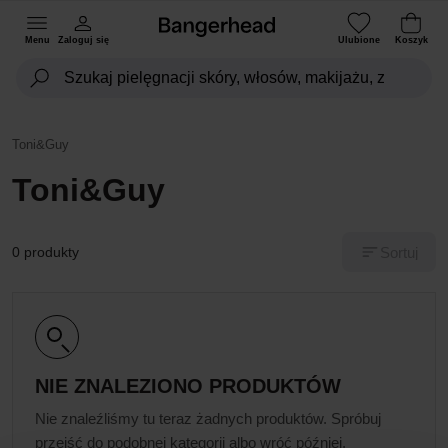
Menu
Zaloguj się
Ulubione
Koszyk
Toni&Guy
Toni&Guy
Sortuj
0 produkty
NIE ZNALEZIONO PRODUKTÓW
Nie znaleźliśmy tu teraz żadnych produktów. Spróbuj
przejść do podobnej kategorii albo wróć później.