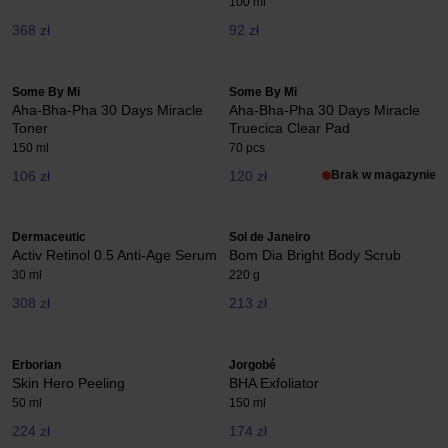
100 ml
368 zł
92 zł
Some By Mi
Some By Mi
Aha-Bha-Pha 30 Days Miracle
Aha-Bha-Pha 30 Days Miracle
Toner
Truecica Clear Pad
150 ml
70 pcs
106 zł
120 zł
Brak w magazynie
Dermaceutic
Sol de Janeiro
Activ Retinol 0.5 Anti-Age Serum
Bom Dia Bright Body Scrub
30 ml
220 g
308 zł
213 zł
Erborian
Jorgobé
Skin Hero Peeling
BHA Exfoliator
50 ml
150 ml
224 zł
174 zł