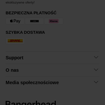
ekskluzywne oferty!
BEZPIECZNA PŁATNOŚĆ
SZYBKA DOSTAWA
Support
Skontaktuj się z nami
O nas
Pytania i odpowiedzi
Współpraca
Regulamin zakupów
Media społecznościowe
Zrównoważony rozwój
Formy zwrotu
Facebook
Formy i czas dostawy
Polityka prywatności
Instagram