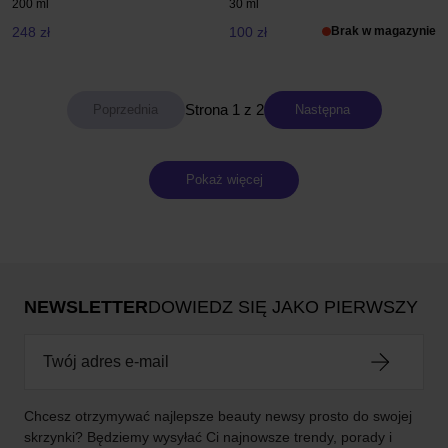
200 ml
30 ml
248 zł
100 zł
Brak w magazynie
Strona 1 z 2
Następna
Pokaż więcej
NEWSLETTER
DOWIEDZ SIĘ JAKO PIERWSZY
Chcesz otrzymywać najlepsze beauty newsy prosto do swojej
skrzynki? Będziemy wysyłać Ci najnowsze trendy, porady i