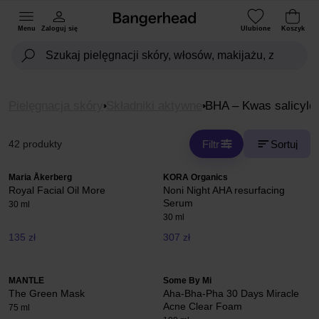
Menu
Zaloguj się
Ulubione
Koszyk
Pielęgnacja skóry
Składniki aktywne
BHA – Kwas salicylo
Filtr
Sortuj
42 produkty
Maria Åkerberg
KORA Organics
Royal Facial Oil More
Noni Night AHA resurfacing
Serum
30 ml
30 ml
135 zł
307 zł
MANTLE
Some By Mi
The Green Mask
Aha-Bha-Pha 30 Days Miracle
Acne Clear Foam
75 ml