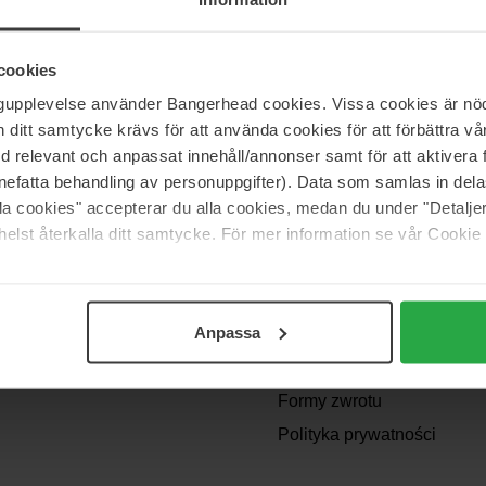
cookies
ngupplevelse använder Bangerhead cookies. Vissa cookies är nöd
itt samtycke krävs för att använda cookies för att förbättra vår
med relevant och anpassat innehåll/annonser samt för att aktiver
nefatta behandling av personuppgifter). Data som samlas in del
alla cookies" accepterar du alla cookies, medan du under "Detal
WSZY
Support
elst återkalla ditt samtycke. För mer information se vår Cookie
Skontaktuj się z
nami
Anpassa
Pytania i odpowiedzi
swojej
y i
Regulamin zakupów
Formy zwrotu
Polityka prywatności