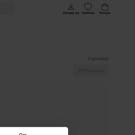
Zaloguj się
Ulubione
Koszyk
0 produkty
Popularne
Om