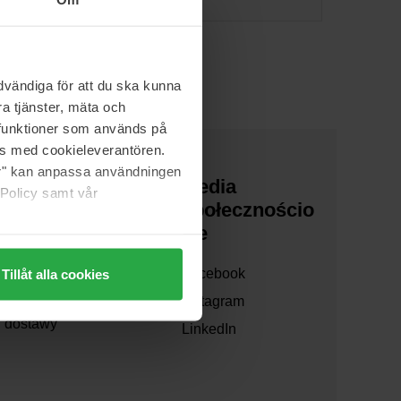
vändiga för att du ska kunna
a tjänster, mäta och
a funktioner som används på
as med cookieleverantören.
jer" kan anpassa användningen
O nas
Media
 Policy samt vår
społecznościo
Współpraca
we
Zrównoważony
Tillåt alla cookies
Facebook
rozwój
Instagram
Formy i czas
dostawy
LinkedIn