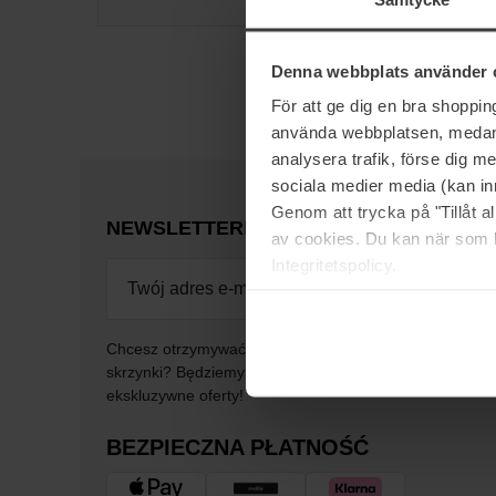
Denna webbplats använder 
För att ge dig en bra shoppi
använda webbplatsen, medan d
analysera trafik, förse dig 
sociala medier media (kan in
Genom att trycka på "Tillåt 
NEWSLETTER
DOWIEDZ SIĘ JAKO PIER
av cookies. Du kan när som h
Integritetspolicy.
Chcesz otrzymywać najlepsze beauty newsy prosto do 
skrzynki? Będziemy wysyłać Ci najnowsze trendy, porad
ekskluzywne oferty!
BEZPIECZNA PŁATNOŚĆ