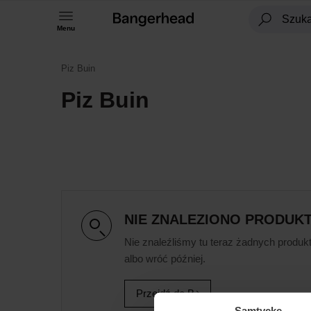
Menu
Piz Buin
Piz Buin
NIE ZNALEZIONO PRODUK
Nie znaleźliśmy tu teraz żadnych produkt
albo wróć później.
Przejdź do B
Samtycke