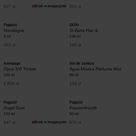
627 zł
Brak w magazynie
201 zł
Fugazzi
OUAI
Nocologne
St Barts Hair &
8 ml
236 ml
163 zł
165 zł
Amouage
Sol de Janeiro
Opus XVI Timber
Água Mística Perfume Mist
100 ml
90 ml
1 809 zł
134 zł
Fugazzi
Fugazzi
Angel Dust
Passionfroudh
100 ml
50 ml
647 zł
Brak w magazynie
670 zł