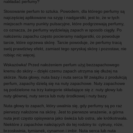
nakładać perfumy?
Stosowanie perfum to sztuka. Powodem, dla którego perfumy są
najczęściej aplikowane na szyję i nadgarstki, jest to, że w tych
miejscach mamy punkty pulsacyjne, które podgrzewają perfumy,
co oznacza, że ​​perfumy wydzielają zapach w sposób ciągły. Po
nałożeniu zapachu często pocieramy nadgarstki, co powoduje
tarcie, które ogrzewa skórę. Tarcie powoduje, że perfumy tracą
swój prawdziwy efekt, zamiast tego spryskaj skórę i pozostaw, nie
robiąc nic więcej.
Wskazówka! Przed nałożeniem perfum użyj bezzapachowego
kremu do skóry – dzięki czemu zapach utrzyma się dłużej na
skórze. Nuta głowy, nuta bazy i nuta serca W związku z produkcją
perfum, zapachy dzielą się na nuty zapachowe. Nuty zapachowe
są podzielone na trzy kategorie składające się z: nuty głowy lub
nuty głównej, nuty serca lub nuty środkowej i nuty bazy.
Nuta głowy to zapach, który uwalnia się, gdy perfumy są po raz
pierwszy nałożone na skórę. Jest to pierwsze wrażenie, a górna
nuta jest często opisywana jako świeża lub ostra, ale krótkotrwała.
Niektóre z zapachów należących do tej rodziny to: cytrusy, róże,
brzoskwinia, tymianek, cynamon i imbir. Nuta serca lub nuta