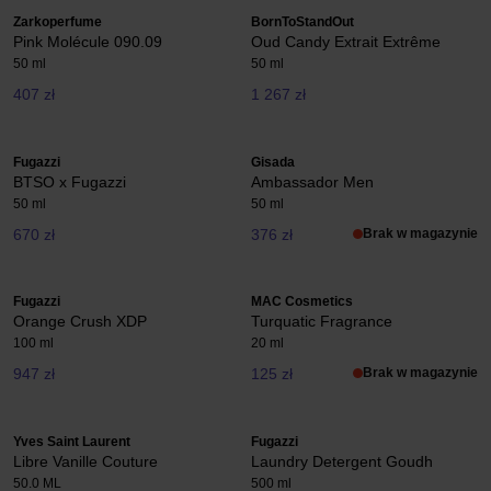
Zarkoperfume
BornToStandOut
Pink Molécule 090.09
Oud Candy Extrait Extrême
50 ml
50 ml
407 zł
1 267 zł
Fugazzi
Gisada
BTSO x Fugazzi
Ambassador Men
50 ml
50 ml
670 zł
376 zł
Brak w magazynie
Fugazzi
MAC Cosmetics
Orange Crush XDP
Turquatic Fragrance
100 ml
20 ml
947 zł
125 zł
Brak w magazynie
Yves Saint Laurent
Fugazzi
Libre Vanille Couture
Laundry Detergent Goudh
50.0 ML
500 ml