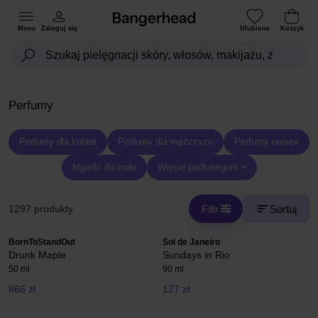
Menu
Zaloguj się
Ulubione
Koszyk
Perfumy
Perfumy dla kobiet
Perfumy dla mężczyzn
Perfumy unisex
Mgiełki do ciała
Więcej podkategorii +
Filtr
Sortuj
1297 produkty
BornToStandOut
Sol de Janeiro
Drunk Maple
Sundays in Rio
50 ml
90 ml
866 zł
127 zł