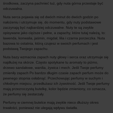
środkowa, zaczyna pachnieć tuż, gdy nuta górna przestaje być
odczuwalna.
Nuta serca pojawia się od dwóch minut do dwóch godzin po
nałożeniu i utrzymuje się, do momentu, gdy nuty podstawowe
zaczynają być najbardziej odczuwalne. Nuty te są zwykle
opisywane jako cięższe i pełne, a zapachy, które tutaj należą, to:
lawenda, konwalia, jaśmin, migdał, lilia i czarna porzeczka. Nuta
bazowa to ostatnia, którą czujesz w swoich perfumach i jest
podstawą Twojego zapachu.
Nuta bazy wzmacnia zapach nuty głowy i serca oraz utrzymuje się
najdłużej na skórze. Często spotykane tu aromaty to piżmo,
drzewo sandałowe, wanilia, żywica i mech. Jeśli Twoje perfumy
zmieniły zapach Po bardzo długim czasie zapach perfum może do
pewnego stopnia osłabnąć. Przechowując perfumy w suchym i
chłodnym miejscu, przedłużasz ich żywotność. Jeśli Twoje perfumy
mają przezroczystą butelkę, kolor będzie zmieniony, co oznacza,
że perfumy się zestarzały.
Perfumy w ciemnej butelce mają zwykle nieco dłuższy okres
trwałości, ponieważ nie ulegają wpływu światła.