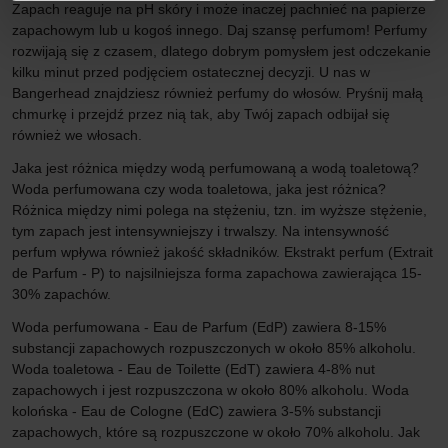
Zapach reaguje na pH skóry i może inaczej pachnieć na papierze
zapachowym lub u kogoś innego. Daj szansę perfumom! Perfumy
rozwijają się z czasem, dlatego dobrym pomysłem jest odczekanie
kilku minut przed podjęciem ostatecznej decyzji. U nas w
Bangerhead znajdziesz również perfumy do włosów. Pryśnij małą
chmurkę i przejdź przez nią tak, aby Twój zapach odbijał się
również we włosach.
Jaka jest różnica między wodą perfumowaną a wodą toaletową?
Woda perfumowana czy woda toaletowa, jaka jest różnica?
Różnica między nimi polega na stężeniu, tzn. im wyższe stężenie,
tym zapach jest intensywniejszy i trwalszy. Na intensywność
perfum wpływa również jakość składników. Ekstrakt perfum (Extrait
de Parfum - P) to najsilniejsza forma zapachowa zawierająca 15-
30% zapachów.
Woda perfumowana - Eau de Parfum (EdP) zawiera 8-15%
substancji zapachowych rozpuszczonych w około 85% alkoholu.
Woda toaletowa - Eau de Toilette (EdT) zawiera 4-8% nut
zapachowych i jest rozpuszczona w około 80% alkoholu. Woda
kolońska - Eau de Cologne (EdC) zawiera 3-5% substancji
zapachowych, które są rozpuszczone w około 70% alkoholu. Jak