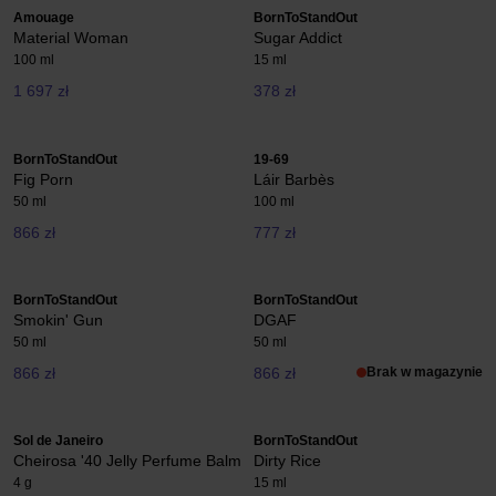
Amouage
BornToStandOut
Material Woman
Sugar Addict
100 ml
15 ml
1 697 zł
378 zł
BornToStandOut
19-69
Fig Porn
Láir Barbès
50 ml
100 ml
866 zł
777 zł
BornToStandOut
BornToStandOut
Smokin' Gun
DGAF
50 ml
50 ml
866 zł
866 zł
Brak w magazynie
Sol de Janeiro
BornToStandOut
Cheirosa '40 Jelly Perfume Balm
Dirty Rice
4 g
15 ml