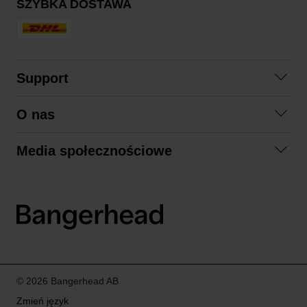
SZYBKA DOSTAWA
Support
Skontaktuj się z nami
O nas
Pytania i odpowiedzi
Współpraca
Regulamin zakupów
Media społecznościowe
Zrównoważony rozwój
Formy zwrotu
Facebook
Formy i czas dostawy
Polityka prywatności
Instagram
LinkedIn
© 2026 Bangerhead AB
Zmień język