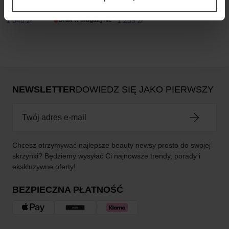
100 ml
100 ml
1 048 zł
Brak w magazynie
1 259 zł
NEWSLETTER
DOWIEDZ SIĘ JAKO PIERWSZY
Chcesz otrzymywać najlepsze beauty newsy prosto do swojej
skrzynki? Będziemy wysyłać Ci najnowsze trendy, porady i
ekskluzywne oferty!
BEZPIECZNA PŁATNOŚĆ