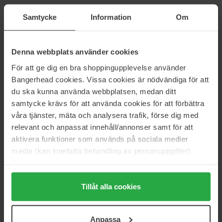
Samtycke
Information
Om
Goldfield & Banks
Goldfield & Banks
Southern Bloom
Velvet Splendour
100 ml
100 ml
Denna webbplats använder cookies
868 zł
779 zł
För att ge dig en bra shoppingupplevelse använder
Bangerhead cookies. Vissa cookies är nödvändiga för att
Goldfield & Banks
Goldfield & Banks
du ska kunna använda webbplatsen, medan ditt
White Sandalwood
Desert Rosewood
100 ml
100 ml
samtycke krävs för att använda cookies för att förbättra
våra tjänster, mäta och analysera trafik, förse dig med
779 zł
779 zł
Brak w magazynie
relevant och anpassat innehåll/annonser samt för att
aktivera funktioner som används på sociala medier
Goldfield & Banks
Goldfield & Banks
media (kan innefatta behandling av personuppgifter).
Island Lush
Purple Suede
Data som samlas in delas med cookieleverantören.
100 ml
100 ml
Genom att trycka på "Tillåt alla cookies" accepterar du
1 031 zł
1 031 zł
alla cookies, medan du under "Detaljer" kan anpassa
Tillåt alla cookies
användningen av cookies. Du kan när som helst återkalla
Goldfield & Banks
Goldfield & Banks
ditt samtycke. För mer information se vår Cookie Policy
Rose Magnitude
Tales of Amber
Anpassa
samt vår Integritetspolicy.