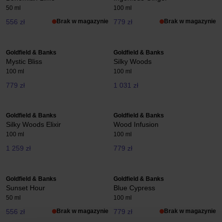
50 ml
100 ml
556 zł
Brak w magazynie
779 zł
Brak w magazynie
Goldfield & Banks
Goldfield & Banks
Mystic Bliss
Silky Woods
100 ml
100 ml
779 zł
1 031 zł
Goldfield & Banks
Goldfield & Banks
Silky Woods Elixir
Wood Infusion
100 ml
100 ml
1 259 zł
779 zł
Goldfield & Banks
Goldfield & Banks
Sunset Hour
Blue Cypress
50 ml
100 ml
556 zł
Brak w magazynie
779 zł
Brak w magazynie