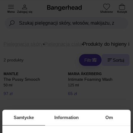
Menu
Zaloguj się
Ulubione
Koszyk
Pielęgnacja skóry
Pielęgnacja ciała
Produkty do higieny i
Filtr
Sortuj
2 produkty
MANTLE
MARIA ÅKERBERG
The Pussy Smooch
Intimate Foaming Wash
50 ml
125 ml
97 zł
65 zł
Samtycke
Information
Om