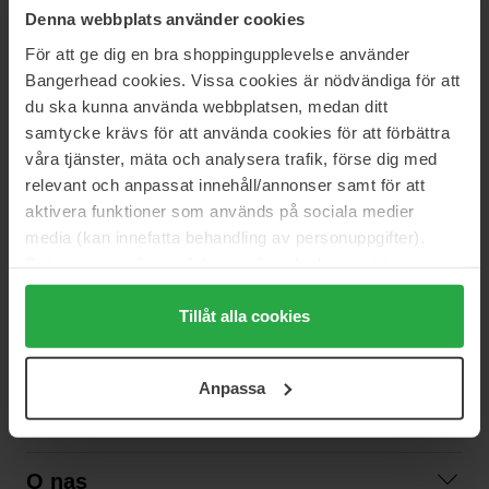
NEWSLETTER
DOWIEDZ SIĘ JAKO PIERWSZY
Denna webbplats använder cookies
För att ge dig en bra shoppingupplevelse använder
Bangerhead cookies. Vissa cookies är nödvändiga för att
du ska kunna använda webbplatsen, medan ditt
Chcesz otrzymywać najlepsze beauty newsy prosto do swojej
samtycke krävs för att använda cookies för att förbättra
skrzynki? Będziemy wysyłać Ci najnowsze trendy, porady i
våra tjänster, mäta och analysera trafik, förse dig med
ekskluzywne oferty!
relevant och anpassat innehåll/annonser samt för att
aktivera funktioner som används på sociala medier
BEZPIECZNA PŁATNOŚĆ
media (kan innefatta behandling av personuppgifter).
Data som samlas in delas med cookieleverantören.
Genom att trycka på "Tillåt alla cookies" accepterar du
SZYBKA DOSTAWA
alla cookies, medan du under "Detaljer" kan anpassa
Tillåt alla cookies
användningen av cookies. Du kan när som helst återkalla
ditt samtycke. För mer information se vår Cookie Policy
Anpassa
samt vår Integritetspolicy.
Support
Skontaktuj się z nami
O nas