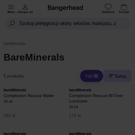
Menu
Zaloguj się
Ulubione
Koszyk
bareMinerals
BareMinerals
Filtr
Sortuj
5 produkty
bareMinerals
bareMinerals
Complexion Rescue Matte
Complexion Rescue All Over
Luminizer
35 ml
35 ml
184 zł
172 zł
bareMinerals
bareMinerals