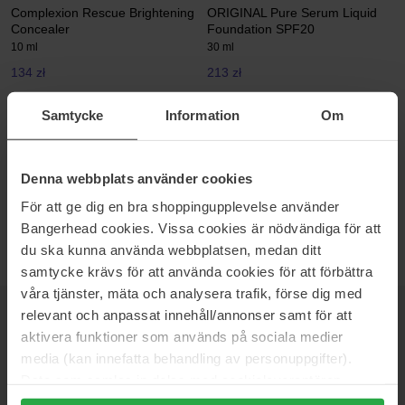
Complexion Rescue Brightening
ORIGINAL Pure Serum Liquid
Concealer
Foundation SPF20
10 ml
30 ml
134 zł
213 zł
Samtycke
Information
Om
bareMinerals
Original Mineral Veil Pressed
Setting Powder
Denna webbplats använder cookies
9 g
177 zł
För att ge dig en bra shoppingupplevelse använder
Bangerhead cookies. Vissa cookies är nödvändiga för att
du ska kunna använda webbplatsen, medan ditt
samtycke krävs för att använda cookies för att förbättra
våra tjänster, mäta och analysera trafik, förse dig med
relevant och anpassat innehåll/annonser samt för att
NEWSLETTER
DOWIEDZ SIĘ JAKO PIERWSZY
aktivera funktioner som används på sociala medier
media (kan innefatta behandling av personuppgifter).
Data som samlas in delas med cookieleverantören.
Genom att trycka på "Tillåt alla cookies" accepterar du