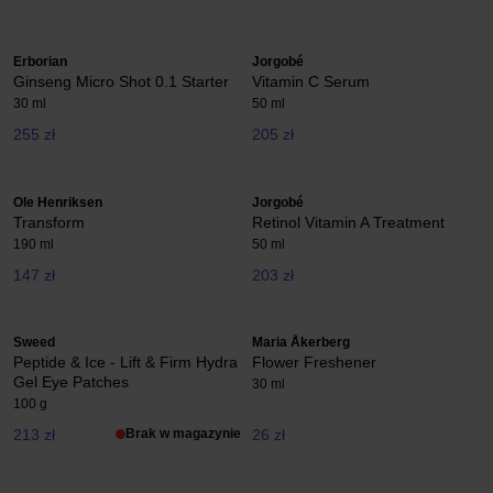
Erborian
Jorgobé
Ginseng Micro Shot 0.1 Starter
Vitamin C Serum
30 ml
50 ml
255 zł
205 zł
Ole Henriksen
Jorgobé
Transform
Retinol Vitamin A Treatment
190 ml
50 ml
147 zł
203 zł
Sweed
Maria Åkerberg
Peptide & Ice - Lift & Firm Hydra
Flower Freshener
Gel Eye Patches
30 ml
100 g
213 zł
Brak w magazynie
26 zł