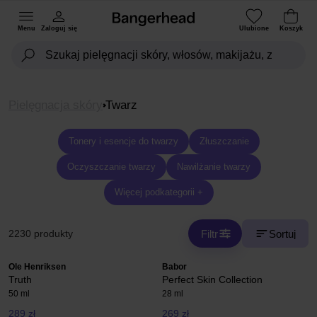
Menu
Zaloguj się
Ulubione
Koszyk
Pielęgnacja skóry
Twarz
Tonery i esencje do twarzy
Złuszczanie
Oczyszczanie twarzy
Nawilżanie twarzy
Więcej podkategorii +
Filtr
Sortuj
2230 produkty
Ole Henriksen
Babor
Truth
Perfect Skin Collection
50 ml
28 ml
289 zł
269 zł