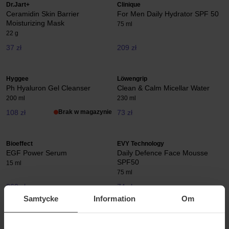
Dr.Jart+
Clinique
Ceramidin Skin Barrier
For Men Daily Hydrator SPF 50
Moisturizing Mask
75 ml
22 g
37 zł
209 zł
Hyggee
Löwengrip
Ph Hyaluron Gel Cleanser
Clean & Calm Micellar Water
200 ml
230 ml
108 zł
Brak w magazynie
73 zł
Bioeffect
EVY Technology
EGF Power Serum
Daily Defence Face Mousse
SPF50
15 ml
75 ml
860 zł
74 zł
Samtycke
Information
Om
Dermaceutic
Beauté Pacifique
K Ceutic Post-Treatment
Crème Paradoxe Day Cream