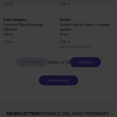
302 zł
289 zł
KORA Organics
Clarins
Turmeric Glow Foaming
Double Serum Hydric + Lipidic
Cleanser
system
150 ml
50 ml
193 zł
335 zł
Cena regularna 562 zł
Strona 1 z 93
Następna
Pokaż więcej
NEWSLETTER
DOWIEDZ SIĘ JAKO PIERWSZY