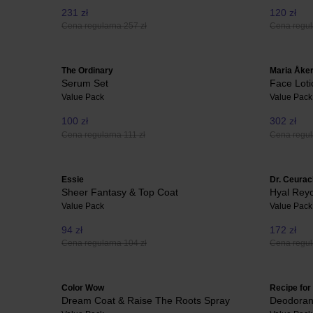
231 zł
120 zł
Cena regularna 257 zł
Cena regul
The Ordinary
Maria Åke
Serum Set
Face Lot
Value Pack
Value Pack
100 zł
302 zł
Cena regularna 111 zł
Cena regul
Essie
Dr. Ceurac
Sheer Fantasy & Top Coat
Hyal Rey
Value Pack
Value Pack
94 zł
172 zł
Cena regularna 104 zł
Cena regul
Color Wow
Recipe fo
Dream Coat & Raise The Roots Spray
Deodoran