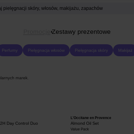
Promocje
Zestawy prezentowe
Perfumy
Pielęgnacja włosów
Pielęgnacja skóry
Makijaż
ularnych marek.
L'Occitane en Provence
H Day Control Duo
Almond Oil Set
Value Pack