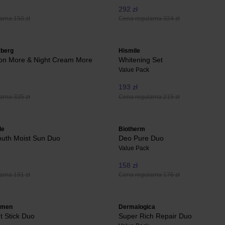
292 zł
arna 150 zł
Cena regularna 324 zł
rberg
Hismile
ion More & Night Cream More
Whitening Set
Value Pack
193 zł
arna 335 zł
Cena regularna 215 zł
le
Biotherm
outh Moist Sun Duo
Deo Pure Duo
Value Pack
158 zł
arna 191 zł
Cena regularna 176 zł
r men
Dermalogica
t Stick Duo
Super Rich Repair Duo