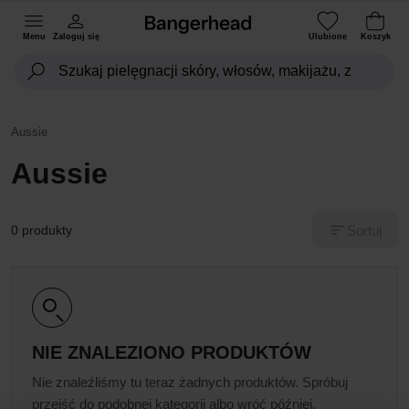
Menu
Zaloguj się
Ulubione
Koszyk
Aussie
Aussie
Sortuj
0 produkty
NIE ZNALEZIONO PRODUKTÓW
Nie znaleźliśmy tu teraz żadnych produktów. Spróbuj
przejść do podobnej kategorii albo wróć później.