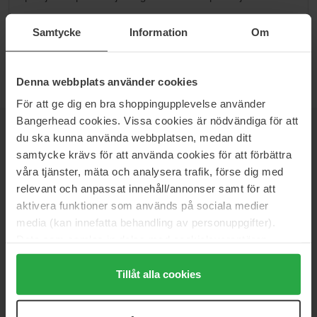
Przejdź do B
Samtycke
Information
Om
Denna webbplats använder cookies
För att ge dig en bra shoppingupplevelse använder
Bangerhead cookies. Vissa cookies är nödvändiga för att
du ska kunna använda webbplatsen, medan ditt
NEWSLETTER
DOWIEDZ SIĘ JAKO PIERWSZY
samtycke krävs för att använda cookies för att förbättra
våra tjänster, mäta och analysera trafik, förse dig med
relevant och anpassat innehåll/annonser samt för att
aktivera funktioner som används på sociala medier
Chcesz otrzymywać najlepsze beauty newsy prosto do swojej
media (kan innefatta behandling av personuppgifter).
skrzynki? Będziemy wysyłać Ci najnowsze trendy, porady i
Data som samlas in delas med cookieleverantören.
ekskluzywne oferty!
Genom att trycka på "Tillåt alla cookies" accepterar du
alla cookies, medan du under "Detaljer" kan anpassa
Tillåt alla cookies
BEZPIECZNA PŁATNOŚĆ
användningen av cookies. Du kan när som helst återkalla
ditt samtycke. För mer information se vår Cookie Policy