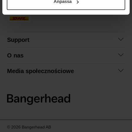
Anpassa
samt vår Integritetspolicy.
SZYBKA DOSTAWA
Support
Skontaktuj się z nami
O nas
Pytania i odpowiedzi
Współpraca
Regulamin zakupów
Media społecznościowe
Zrównoważony rozwój
Formy zwrotu
Facebook
Formy i czas dostawy
Polityka prywatności
Instagram
LinkedIn
© 2026 Bangerhead AB