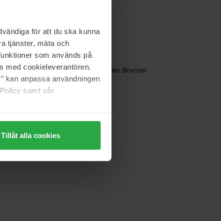
Bronzing Powder
152 zł
vändiga för att du ska kunna
a tjänster, mäta och
a funktioner som används på
Estée Lauder
as med cookieleverantören.
nzer
Bronze Goddess Powder Bronzer
jer" kan anpassa användningen
21 g
 Policy samt vår
 magazynie
258 zł
Tillåt alla cookies