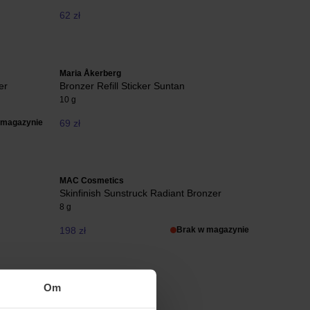
62 zł
Maria Åkerberg
er
Bronzer Refill Sticker Suntan
10 g
 magazynie
69 zł
MAC Cosmetics
Skinfinish Sunstruck Radiant Bronzer
8 g
198 zł
Brak w magazynie
Om
Dr. Hauschka
Bronzing Powder