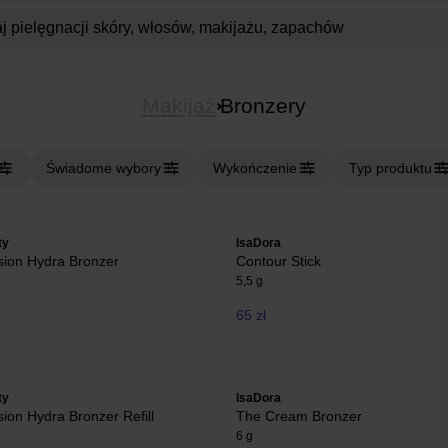
Makijaż
Bronzery
Świadome wybory
Wykończenie
Typ produktu
ty
IsaDora
ion Hydra Bronzer
Contour Stick
5,5 g
65 zł
ty
IsaDora
on Hydra Bronzer Refill
The Cream Bronzer
6 g