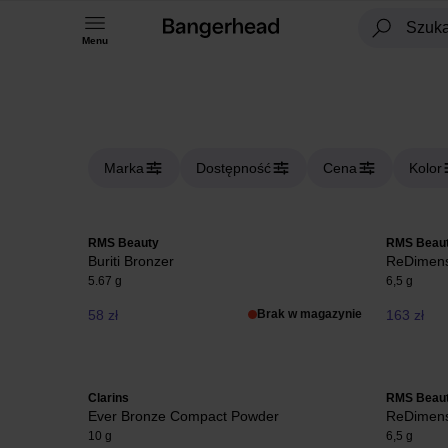
Menu
Marka
Dostępność
Cena
Kolor
RMS Beauty
RMS Beau
Buriti Bronzer
ReDimens
5.67 g
6,5 g
58 zł
Brak w magazynie
163 zł
Clarins
RMS Beau
Ever Bronze Compact Powder
ReDimensi
10 g
6,5 g