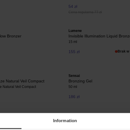
54 zł
Cena regularna 77 zł
Lumene
low Bronzer
Invisible Illumination Liquid Bronz
15 ml
155 zł
Brak w
Sensai
nze Natural Veil Compact
Bronzing Gel
e Natural Veil Compact
50 ml
186 zł
Information
rals
IDUN Minerals
Gel
Shimmering Mineral Bronzer