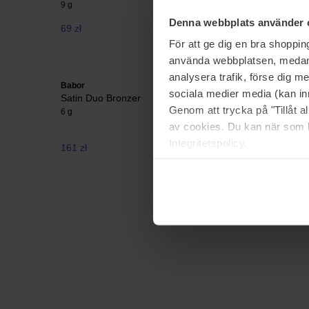
9 g
30 ml
Denna webbplats använder 
69 zł
54 zł
Cena regul
För att ge dig en bra shoppi
använda webbplatsen, medan d
analysera trafik, förse dig 
Babor
Clinique
sociala medier media (kan in
Satin Duo Bronzer
Sun Kiss
Genom att trycka på "Tillåt 
Multitask
6 g
30 ml
av cookies. Du kan när som h
Integritetspolicy.
161 zł
188 zł