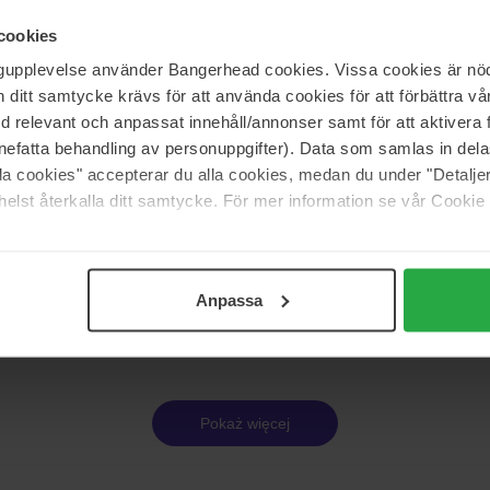
6 g
cookies
108 zł
arna 77 zł
ngupplevelse använder Bangerhead cookies. Vissa cookies är nöd
itt samtycke krävs för att använda cookies för att förbättra vår
med relevant och anpassat innehåll/annonser samt för att aktiver
Clinique
nefatta behandling av personuppgifter). Data som samlas in del
ed Face-Gelee Complexion
True Bronze Pressed Powder Bro
alla cookies" accepterar du alla cookies, medan du under "Detal
er
6 g
elst återkalla ditt samtycke. För mer information se vår Cookie
Brak w magazynie
188 zł
Brak w
Anpassa
Strona 1 z 2
Następna
Pokaż więcej