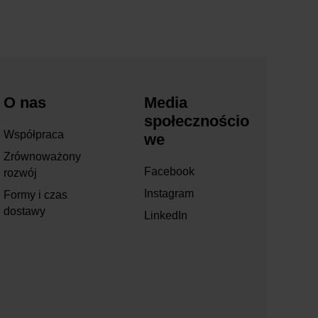
O nas
Media
społecznościo
Współpraca
we
Zrównoważony
Facebook
rozwój
Instagram
Formy i czas
dostawy
LinkedIn