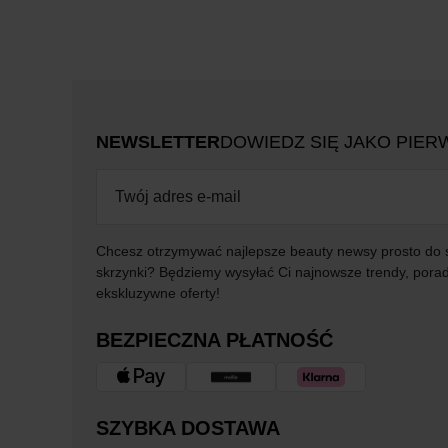
NEWSLETTER
DOWIEDZ SIĘ JAKO PIER
Chcesz otrzymywać najlepsze beauty newsy prosto do 
skrzynki? Będziemy wysyłać Ci najnowsze trendy, porad
ekskluzywne oferty!
BEZPIECZNA PŁATNOŚĆ
SZYBKA DOSTAWA