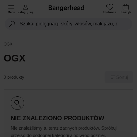
Menu
Zaloguj się
Ulubione
Koszyk
OGX
OGX
Sortuj
0 produkty
NIE ZNALEZIONO PRODUKTÓW
Nie znaleźliśmy tu teraz żadnych produktów. Spróbuj
przejść do podobnej kategorii albo wróć później.