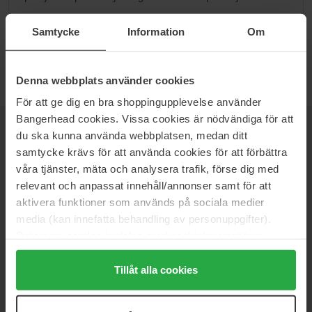
Przejdź do B
Samtycke
Information
Om
Denna webbplats använder cookies
För att ge dig en bra shoppingupplevelse använder
Bangerhead cookies. Vissa cookies är nödvändiga för att
du ska kunna använda webbplatsen, medan ditt
NEWSLETTER
DOWIEDZ SIĘ JAKO PIERWSZY
samtycke krävs för att använda cookies för att förbättra
våra tjänster, mäta och analysera trafik, förse dig med
relevant och anpassat innehåll/annonser samt för att
aktivera funktioner som används på sociala medier
Chcesz otrzymywać najlepsze beauty newsy prosto do swojej
media (kan innefatta behandling av personuppgifter).
skrzynki? Będziemy wysyłać Ci najnowsze trendy, porady i
Data som samlas in delas med cookieleverantören.
ekskluzywne oferty!
Genom att trycka på "Tillåt alla cookies" accepterar du
alla cookies, medan du under "Detaljer" kan anpassa
Tillåt alla cookies
BEZPIECZNA PŁATNOŚĆ
användningen av cookies. Du kan när som helst återkalla
ditt samtycke. För mer information se vår Cookie Policy