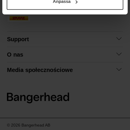
Anpassa
samt vår Integritetspolicy.
SZYBKA DOSTAWA
Support
Skontaktuj się z nami
O nas
Pytania i odpowiedzi
Współpraca
Regulamin zakupów
Media społecznościowe
Zrównoważony rozwój
Formy zwrotu
Facebook
Formy i czas dostawy
Polityka prywatności
Instagram
LinkedIn
© 2026 Bangerhead AB