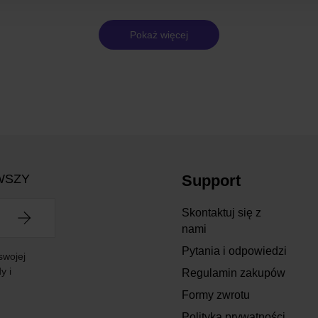
Pokaż więcej
WSZY
Support
Skontaktuj się z
nami
Pytania i odpowiedzi
swojej
y i
Regulamin zakupów
Formy zwrotu
Polityka prywatności