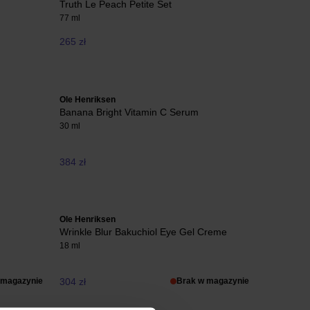
Truth Le Peach Petite Set
77 ml
265 zł
Ole Henriksen
Banana Bright Vitamin C Serum
30 ml
384 zł
Ole Henriksen
Wrinkle Blur Bakuchiol Eye Gel Creme
18 ml
 magazynie
304 zł
Brak w magazynie