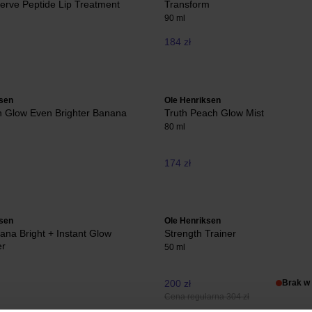
erve Peptide Lip Treatment
Transform
90 ml
184 zł
ksen
Ole Henriksen
h Glow Even Brighter Banana
Truth Peach Glow Mist
80 ml
174 zł
ksen
Ole Henriksen
ana Bright + Instant Glow
Strength Trainer
er
50 ml
200 zł
Brak w
Cena regularna 304 zł