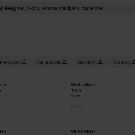
me wybory
Typ produktu
Stan skóry
Typ skóry
ksen
Ole Henriksen
m
Truth
50 ml
341 zł
ksen
Ole Henriksen