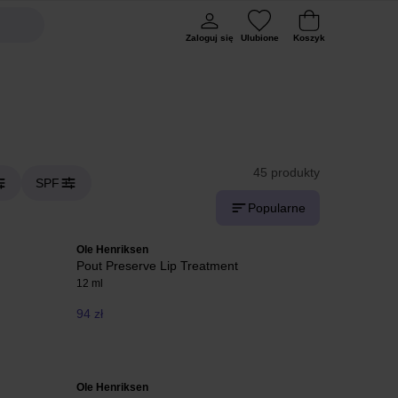
Zaloguj się
Ulubione
Koszyk
45 produkty
SPF
Popularne
Ole Henriksen
Pout Preserve Lip Treatment
12 ml
94 zł
Ole Henriksen