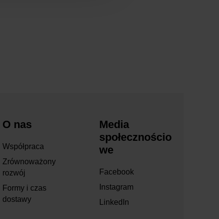
O nas
Media
społecznościo
Współpraca
we
Zrównoważony
Facebook
rozwój
Instagram
Formy i czas
dostawy
LinkedIn