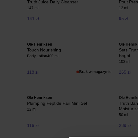
Truth Juice Daily Cleanser
Pout Pres
147 ml
12 ml
141 zł
95 zł
Ole Henriksen
Ole Henri
Touch Nourishing
Sets Trut
Bright
Body Lotion
400 ml
102 ml
118 zł
Brak w magazynie
265 zł
Ole Henriksen
Ole Henri
Plumping Peptide Pair Mini Set
Truth Ban
Moisturiz
22 ml
50 ml
116 zł
289 zł