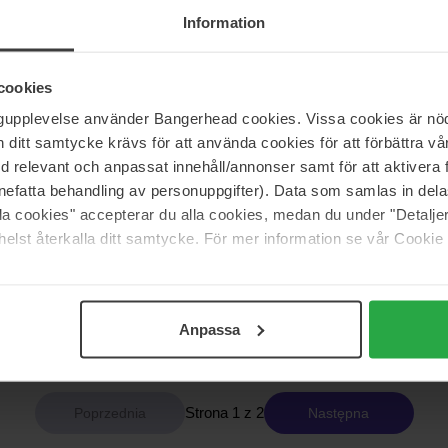
Information
ksen
Ole Henriksen
etox Drops 2% Salicylic Acid
Balance Violet Ice Cold Plunge 
1 pcs
cookies
ngupplevelse använder Bangerhead cookies. Vissa cookies är nöd
207 zł
itt samtycke krävs för att använda cookies för att förbättra vår
med relevant och anpassat innehåll/annonser samt för att aktiver
nefatta behandling av personuppgifter). Data som samlas in del
alla cookies" accepterar du alla cookies, medan du under "Detal
ksen
Ole Henriksen
uick Fix Mini Set
Detox & Glow - Avgiftande och
elst återkalla ditt samtycke. För mer information se vår Cookie
Lystergivande Behandling för M
Trött Hy
Value Pack
Brak w magazynie
357 zł
Anpassa
Cena regularna 397 zł
Strona 1 z 2
Następna