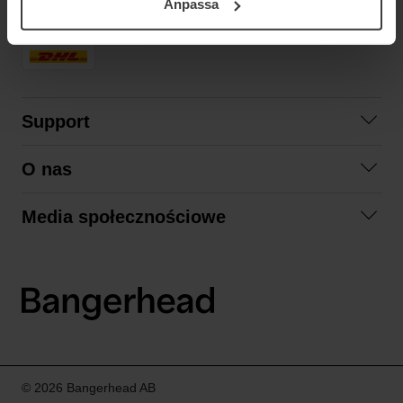
Anpassa
samt vår Integritetspolicy.
SZYBKA DOSTAWA
Support
Skontaktuj się z nami
O nas
Pytania i odpowiedzi
Współpraca
Regulamin zakupów
Media społecznościowe
Zrównoważony rozwój
Formy zwrotu
Facebook
Formy i czas dostawy
Polityka prywatności
Instagram
LinkedIn
© 2026 Bangerhead AB