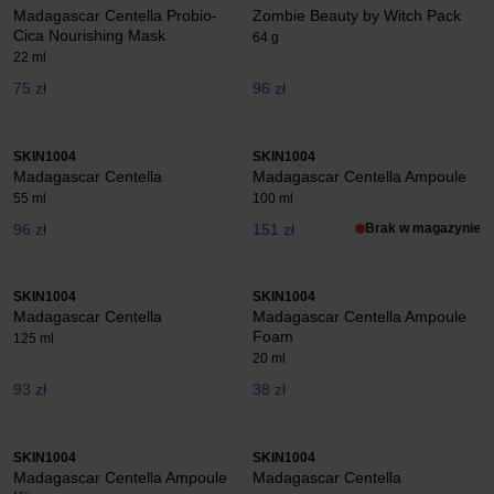
Madagascar Centella Probio-
Zombie Beauty by Witch Pack
Cica Nourishing Mask
64 g
22 ml
75 zł
96 zł
SKIN1004
SKIN1004
Madagascar Centella
Madagascar Centella Ampoule
55 ml
100 ml
96 zł
151 zł
Brak w magazynie
SKIN1004
SKIN1004
Madagascar Centella
Madagascar Centella Ampoule
Foam
125 ml
20 ml
93 zł
38 zł
SKIN1004
SKIN1004
Madagascar Centella Ampoule
Madagascar Centella