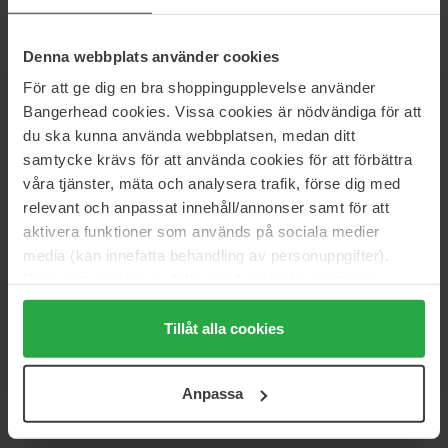
115 zł
Brak w magazynie
153 zł
Brak w magazynie
Denna webbplats använder cookies
SKIN1004
SKIN1004
För att ge dig en bra shoppingupplevelse använder
Madagascar Centella Hyalu-
Madagascar Centella
Bangerhead cookies. Vissa cookies är nödvändiga för att
Cica Hydrating Mask
75 ml
du ska kunna använda webbplatsen, medan ditt
5 pcs
samtycke krävs för att använda cookies för att förbättra
57 zł
Brak w magazynie
131 zł
Brak w magazynie
våra tjänster, mäta och analysera trafik, förse dig med
relevant och anpassat innehåll/annonser samt för att
SKIN1004
SKIN1004
aktivera funktioner som används på sociala medier
Madagascar Centella Hyalu-
Madagascar Centella
media (kan innefatta behandling av personuppgifter).
Cica Silky-fit Sun Stick
100 ml
Data som samlas in delas med cookieleverantören.
20 g
Genom att trycka på "Tillåt alla cookies" accepterar du
120 zł
122 zł
alla cookies, medan du under "Detaljer" kan anpassa
Tillåt alla cookies
användningen av cookies. Du kan när som helst återkalla
SKIN1004
SKIN1004
ditt samtycke. För mer information se vår Cookie Policy
Madagascar Centella Hyalu-
Madagascar Centella
Anpassa
samt vår Integritetspolicy.
Cica Sleeping Pack
50 ml
30 ml