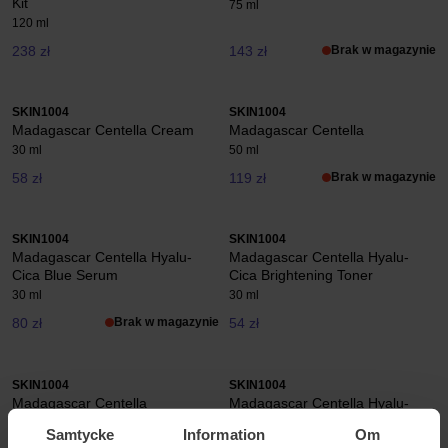
Kit
75 ml
120 ml
238 zł
143 zł
Brak w magazynie
SKIN1004
SKIN1004
Madagascar Centella Cream
Madagascar Centella
30 ml
50 ml
58 zł
119 zł
Brak w magazynie
SKIN1004
SKIN1004
Madagascar Centella Hyalu-
Madagascar Centella Hyalu-
Cica Blue Serum
Cica Brightening Toner
30 ml
30 ml
80 zł
Brak w magazynie
54 zł
SKIN1004
SKIN1004
Madagascar Centella
Madagascar Centella Hyalu-
Cica First Ampoule
120 ml
Samtycke
Information
Om
100 ml